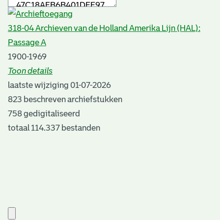
318-04 Archieven van de Holland Amerika Lijn (HAL):
Passage A
1900-1969
Toon details
Datering
laatste wijziging 01-07-2026
:
1900-1969
823 beschreven archiefstukken
Overheid of particulier:
758 gedigitaliseerd
Particulier
totaal 114.337 bestanden
Trefwoorden:
Migratie
NASM
Rederijen
Scheepvaart