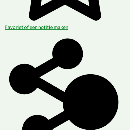
Nederlandsch Amerikaansche Stoomvaart-
Favoriet of een notitie maken
Maatschappij (per 1897 ondertitel: Holland-Amerika
Lijn), per 1928 N.V., per 1973 Holland Amerika Lijn (per
1974 + Holding) N.V., per 1977 B.V., per 1977 Holland
America Line Trust, per 1989 HAL Trust.