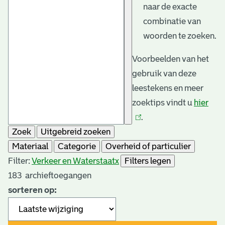
naar de exacte
combinatie van
woorden te zoeken.
Voorbeelden van het
gebruik van deze
leestekens en meer
zoektips vindt u
hier
(link
.
is
Zoek
Uitgebreid zoeken
exte
Materiaal
Categorie
Overheid of particulier
Filter:
Verkeer en Waterstaat
x
Filters legen
183
archieftoegangen
sorteren op: