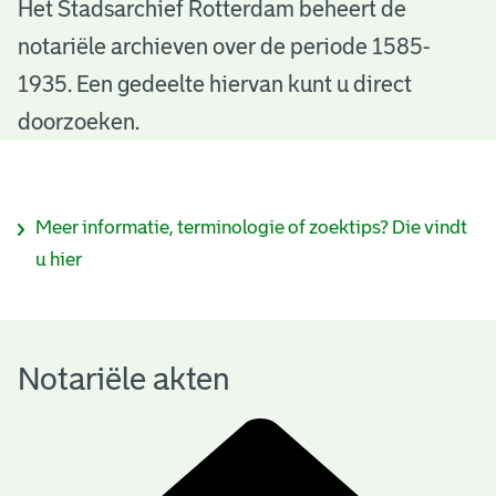
N
Het Stadsarchief Rotterdam beheert de
notariële archieven over de periode 1585-
o
1935. Een gedeelte hiervan kunt u direct
t
doorzoeken.
a
r
I
Meer informatie, terminologie of zoektips? Die vindt
i
n
u hier
ë
f
l
o
e
Notariële akten
r
a
m
k
a