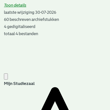
Toon details
Datering
laatste wijziging 30-07-2026
:
1434-1900
60 beschreven archiefstukken
Auteur:
4 gedigitaliseerd
drs. J. van der Leeden; J. van Son
totaal 4 bestanden
Plaats van uitgave:
Rotterdam
Jaar van uitgave:
1972 en 2026
Overheid of particulier:
Particulier
Auteursrechten:
Mijn Studiezaal
U hebt toestemming tot bewerken en verspreiden van
de documenten.
Trefwoorden: