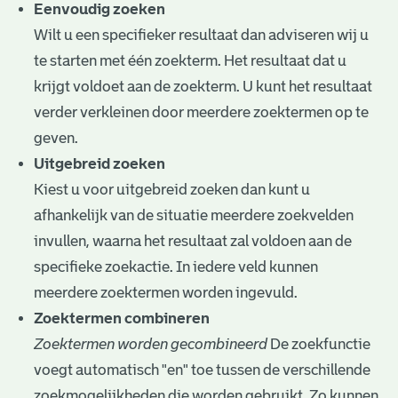
e
Eenvoudig zoeken
Wilt u een specifieker resultaat dan adviseren wij u
v
te starten met één zoekterm. Het resultaat dat u
e
krijgt voldoet aan de zoekterm. U kunt het resultaat
n
verder verkleinen door meerdere zoektermen op te
geven.
Uitgebreid zoeken
Kiest u voor uitgebreid zoeken dan kunt u
afhankelijk van de situatie meerdere zoekvelden
invullen, waarna het resultaat zal voldoen aan de
specifieke zoekactie. In iedere veld kunnen
meerdere zoektermen worden ingevuld.
Zoektermen combineren
Zoektermen worden gecombineerd
De zoekfunctie
voegt automatisch "en" toe tussen de verschillende
zoekmogelijkheden die worden gebruikt. Zo kunnen