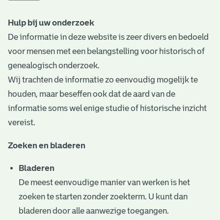
t
Hulp bij uw onderzoek
a
De informatie in deze website is zeer divers en bedoeld
r
voor mensen met een belangstelling voor historisch of
i
genealogisch onderzoek.
Wij trachten de informatie zo eenvoudig mogelijk te
ë
houden, maar beseffen ook dat de aard van de
l
informatie soms wel enige studie of historische inzicht
e
vereist.
a
Zoeken en bladeren
r
Bladeren
c
De meest eenvoudige manier van werken is het
h
zoeken te starten zonder zoekterm. U kunt dan
i
bladeren door alle aanwezige toegangen.