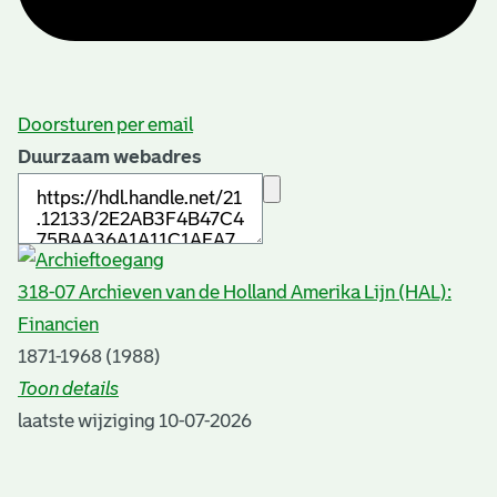
Doorsturen per email
Duurzaam webadres
318-07 Archieven van de Holland Amerika Lijn (HAL):
Financien
1871-1968 (1988)
Toon details
Datering
laatste wijziging 10-07-2026
:
1871-1968 (1988)
Plaats van uitgave: