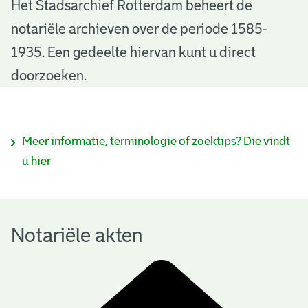
N
Het Stadsarchief Rotterdam beheert de
notariële archieven over de periode 1585-
o
1935. Een gedeelte hiervan kunt u direct
t
doorzoeken.
a
r
I
Meer informatie, terminologie of zoektips? Die vindt
i
n
u hier
ë
f
l
o
e
Notariële akten
r
a
m
k
a