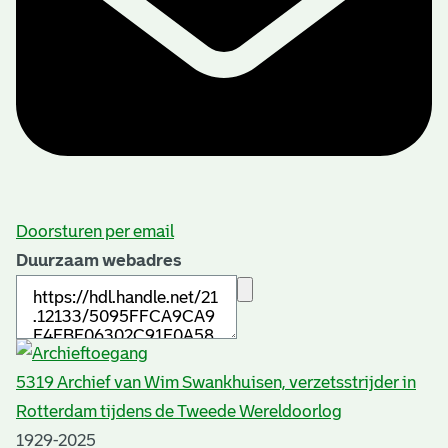
Doorsturen per email
Duurzaam webadres
5319 Archief van Wim Swankhuisen, verzetsstrijder in
Rotterdam tijdens de Tweede Wereldoorlog
1929-2025