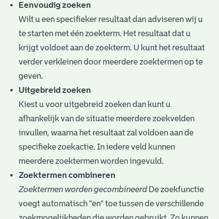
e
Eenvoudig zoeken
Wilt u een specifieker resultaat dan adviseren wij u
v
te starten met één zoekterm. Het resultaat dat u
e
krijgt voldoet aan de zoekterm. U kunt het resultaat
n
verder verkleinen door meerdere zoektermen op te
geven.
Uitgebreid zoeken
Kiest u voor uitgebreid zoeken dan kunt u
afhankelijk van de situatie meerdere zoekvelden
invullen, waarna het resultaat zal voldoen aan de
specifieke zoekactie. In iedere veld kunnen
meerdere zoektermen worden ingevuld.
Zoektermen combineren
Zoektermen worden gecombineerd
De zoekfunctie
voegt automatisch "en" toe tussen de verschillende
zoekmogelijkheden die worden gebruikt. Zo kunnen