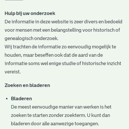
t
Hulp bij uw onderzoek
a
De informatie in deze website is zeer divers en bedoeld
r
voor mensen met een belangstelling voor historisch of
i
genealogisch onderzoek.
Wij trachten de informatie zo eenvoudig mogelijk te
ë
houden, maar beseffen ook dat de aard van de
l
informatie soms wel enige studie of historische inzicht
e
vereist.
a
Zoeken en bladeren
r
Bladeren
c
De meest eenvoudige manier van werken is het
h
zoeken te starten zonder zoekterm. U kunt dan
i
bladeren door alle aanwezige toegangen.