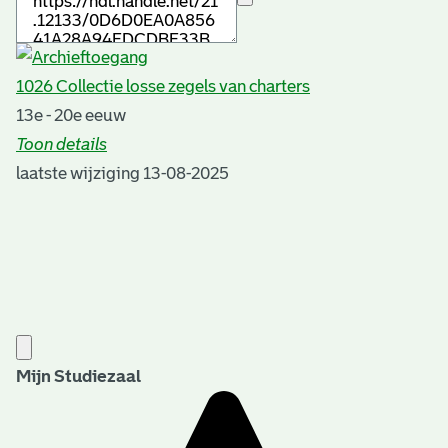
1026 Collectie losse zegels van charters
13e - 20e eeuw
Toon details
Datering
laatste wijziging 13-08-2025
:
13e - 20e eeuw
Auteur:
A.D. van Mourik en R. Grootveld
Plaats van uitgave:
Rotterdam
Jaar van uitgave:
2012
Mijn Studiezaal
Overheid of particulier:
Particulier