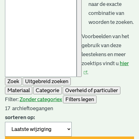
naar de exacte
combinatie van
woorden te zoeken.
Voorbeelden van het
gebruik van deze
leestekens en meer
zoektips vindt u
hier
(link
.
is
Zoek
Uitgebreid zoeken
exte
Materiaal
Categorie
Overheid of particulier
Filter:
Zonder categorie
x
Filters legen
17
archieftoegangen
sorteren op: