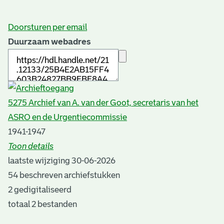
Doorsturen per email
Duurzaam webadres
5275 Archief van A. van der Goot, secretaris van het
ASRO en de Urgentiecommissie
1941-1947
Toon details
Datering
laatste wijziging 30-06-2026
:
1941-1947
54 beschreven archiefstukken
Auteur:
2 gedigitaliseerd
I. Vroomen
totaal 2 bestanden
Plaats van uitgave: