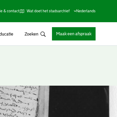
ie & contact
Wat doet het stadsarchief
Huidige
Nederlands
,
Talen
taal:
Kies
andere
taal
Maak een afspraak
ducatie
Zoeken
Open