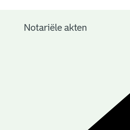
notariële
archieven
Notariële akten