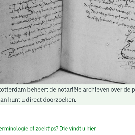
Rotterdam beheert de notariële archieven over de 
an kunt u direct doorzoeken.
pagina's
erminologie of zoektips? Die vindt u hier