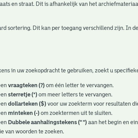
ats en straat. Dit is afhankelijk van het archiefmateriaa
rd sortering. Dit kan per toegang verschillend zijn. In
ens in uw zoekopdracht te gebruiken, zoekt u specifieker
een
vraagteken (?)
om één letter te vervangen.
een
sterretje (*)
om meer letters te vervangen.
een
dollarteken ($)
voor uw zoekterm voor resultaten die
een
minteken (-)
om zoektermen uit te sluiten.
een
Dubbele aanhalingstekens (" ")
aan het begin en ei
ie van woorden te zoeken.