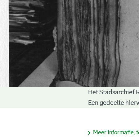
Het Stadsarchief 
Notariële
Een gedeelte hierv
akten
Informatie
Meer informatie, t