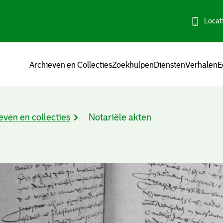
Locat
Menu
Archieven en Collecties
Zoekhulpen
Diensten
Verhalen
E
even en collecties
Notariële akten