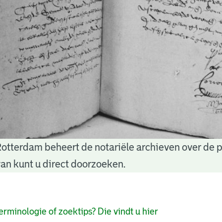
Rotterdam beheert de notariële archieven over de 
an kunt u direct doorzoeken.
pagina's
erminologie of zoektips? Die vindt u hier