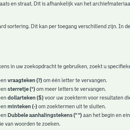
ats en straat. Dit is afhankelijk van het archiefmateriaa
rd sortering. Dit kan per toegang verschillend zijn. In
ens in uw zoekopdracht te gebruiken, zoekt u specifieker
een
vraagteken (?)
om één letter te vervangen.
een
sterretje (*)
om meer letters te vervangen.
een
dollarteken ($)
voor uw zoekterm voor resultaten die
een
minteken (-)
om zoektermen uit te sluiten.
een
Dubbele aanhalingstekens (" ")
aan het begin en ei
ie van woorden te zoeken.