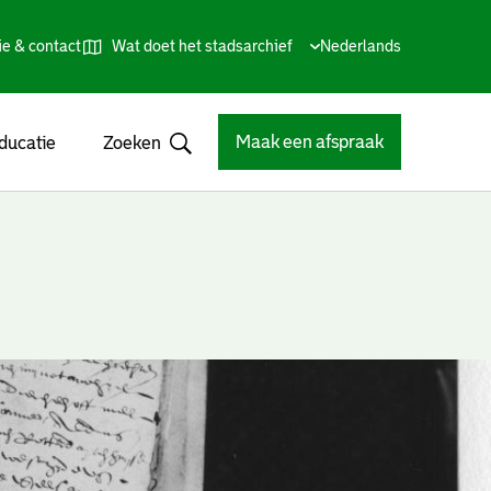
ie & contact
Wat doet het stadsarchief
Huidige
Nederlands
,
Talen
taal:
Kies
andere
taal
Maak een afspraak
ducatie
Zoeken
Open