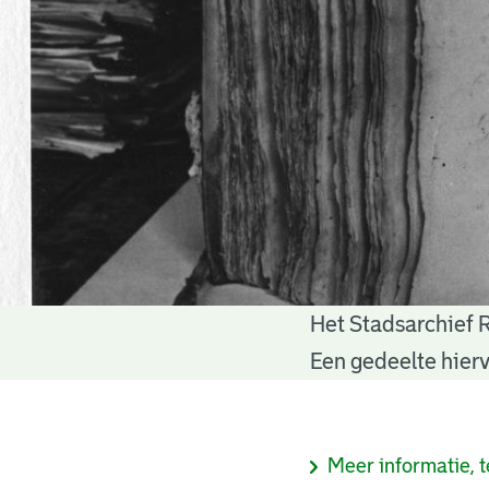
Het Stadsarchief 
Notariële
Een gedeelte hierv
akten
Informatie
Meer informatie, t