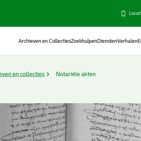
Locat
Menu
Archieven en Collecties
Zoekhulpen
Diensten
Verhalen
E
even en collecties
Notariële akten