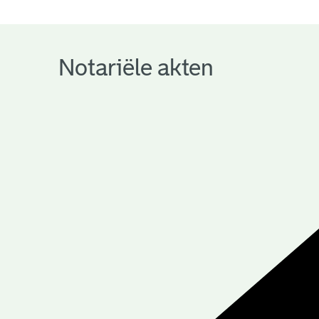
notariële
archieven
Notariële akten