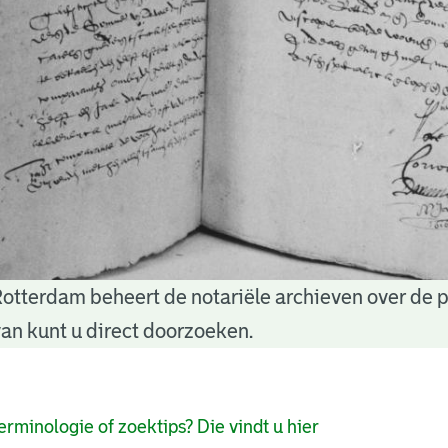
Rotterdam beheert de notariële archieven over de 
an kunt u direct doorzoeken.
pagina's
erminologie of zoektips? Die vindt u hier