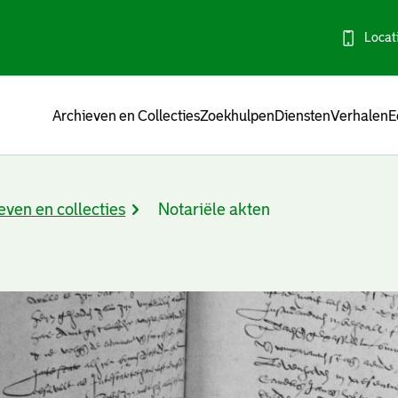
Locat
Menu
Archieven en Collecties
Zoekhulpen
Diensten
Verhalen
E
even en collecties
Notariële akten