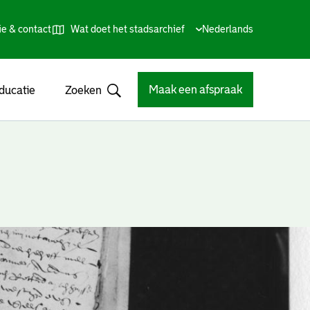
ie & contact
Wat doet het stadsarchief
Huidige
Nederlands
,
Talen
taal:
Kies
andere
taal
Maak een afspraak
ducatie
Zoeken
Open