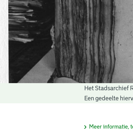
Het Stadsarchief 
Notariële
Een gedeelte hierv
akten
Informatie
Meer informatie, t