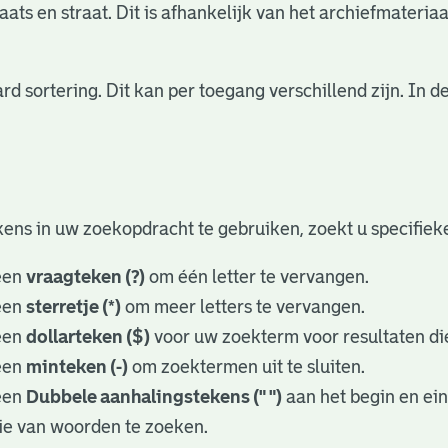
ats en straat. Dit is afhankelijk van het archiefmateriaa
rd sortering. Dit kan per toegang verschillend zijn. In
ens in uw zoekopdracht te gebruiken, zoekt u specifieker
een
vraagteken (?)
om één letter te vervangen.
een
sterretje (*)
om meer letters te vervangen.
een
dollarteken ($)
voor uw zoekterm voor resultaten die
een
minteken (-)
om zoektermen uit te sluiten.
een
Dubbele aanhalingstekens (" ")
aan het begin en ei
ie van woorden te zoeken.