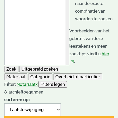
naar de exacte
combinatie van
woorden te zoeken.
Voorbeelden van het
gebruik van deze
leestekens en meer
zoektips vindt u
hier
(link
.
is
Zoek
Uitgebreid zoeken
exte
Materiaal
Categorie
Overheid of particulier
Filter:
Notariaat
x
Filters legen
8
archieftoegangen
sorteren op: