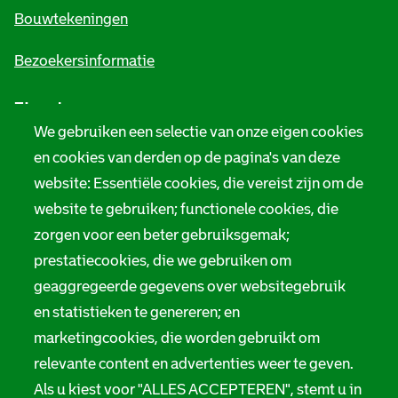
e
Bouwtekeningen
i
Bezoekersinformatie
n
Zie ook
f
We gebruiken een selectie van onze eigen cookies
o
Tarieven
en cookies van derden op de pagina's van deze
r
website: Essentiële cookies, die vereist zijn om de
Privacy
m
website te gebruiken; functionele cookies, die
Digitale toegankelijkheid
zorgen voor een beter gebruiksgemak;
a
prestatiecookies, die we gebruiken om
t
Servicenormen
geaggregeerde gegevens over websitegebruik
i
Melding taalgebruik
en statistieken te genereren; en
e
marketingcookies, die worden gebruikt om
Suggesties en opmerkingen
relevante content en advertenties weer te geven.
Als u kiest voor "ALLES ACCEPTEREN", stemt u in