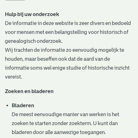
t
Hulp bij uw onderzoek
a
De informatie in deze website is zeer divers en bedoeld
r
voor mensen met een belangstelling voor historisch of
i
genealogisch onderzoek.
Wij trachten de informatie zo eenvoudig mogelijk te
ë
houden, maar beseffen ook dat de aard van de
l
informatie soms wel enige studie of historische inzicht
e
vereist.
a
Zoeken en bladeren
r
Bladeren
c
De meest eenvoudige manier van werken is het
h
zoeken te starten zonder zoekterm. U kunt dan
i
bladeren door alle aanwezige toegangen.