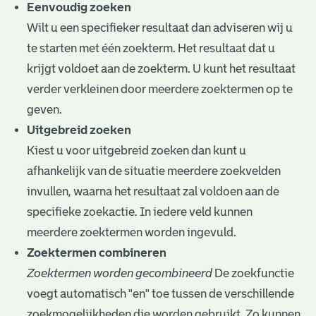
e
Eenvoudig zoeken
Wilt u een specifieker resultaat dan adviseren wij u
v
te starten met één zoekterm. Het resultaat dat u
e
krijgt voldoet aan de zoekterm. U kunt het resultaat
n
verder verkleinen door meerdere zoektermen op te
geven.
Uitgebreid zoeken
Kiest u voor uitgebreid zoeken dan kunt u
afhankelijk van de situatie meerdere zoekvelden
invullen, waarna het resultaat zal voldoen aan de
specifieke zoekactie. In iedere veld kunnen
meerdere zoektermen worden ingevuld.
Zoektermen combineren
Zoektermen worden gecombineerd
De zoekfunctie
voegt automatisch "en" toe tussen de verschillende
zoekmogelijkheden die worden gebruikt. Zo kunnen