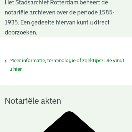
N
Het Stadsarchief Rotterdam beheert de
notariële archieven over de periode 1585-
o
1935. Een gedeelte hiervan kunt u direct
t
doorzoeken.
a
r
I
Meer informatie, terminologie of zoektips? Die vindt
i
n
u hier
ë
f
l
o
e
Notariële akten
r
a
m
k
a