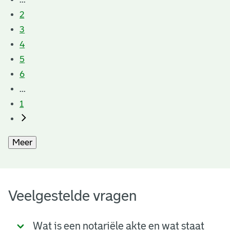
2
3
4
5
6
...
1
Meer
Veelgestelde vragen
Wat is een notariële akte en wat staat