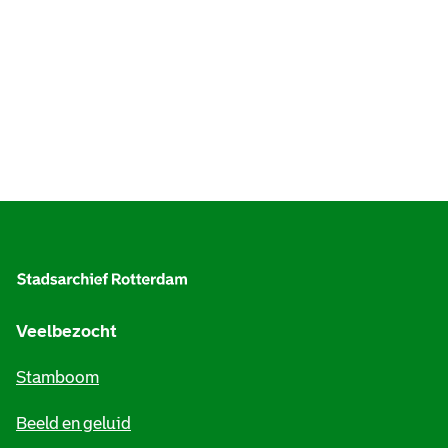
A
l
g
e
Veelbezocht
m
Stamboom
e
Beeld en geluid
n