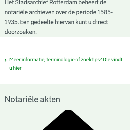
N
Het Stadsarchief Rotterdam beheert de
notariële archieven over de periode 1585-
o
1935. Een gedeelte hiervan kunt u direct
t
doorzoeken.
a
r
I
Meer informatie, terminologie of zoektips? Die vindt
i
n
u hier
ë
f
l
o
e
Notariële akten
r
a
m
k
a