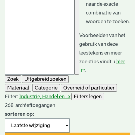
naar de exacte
combinatie van
woorden te zoeken.
Voorbeelden van het
gebruik van deze
leestekens en meer
zoektips vindt u
hier
(link
.
is
Zoek
Uitgebreid zoeken
exte
Materiaal
Categorie
Overheid of particulier
Filter:
Industrie, Handel en...
x
Filters legen
268
archieftoegangen
sorteren op: