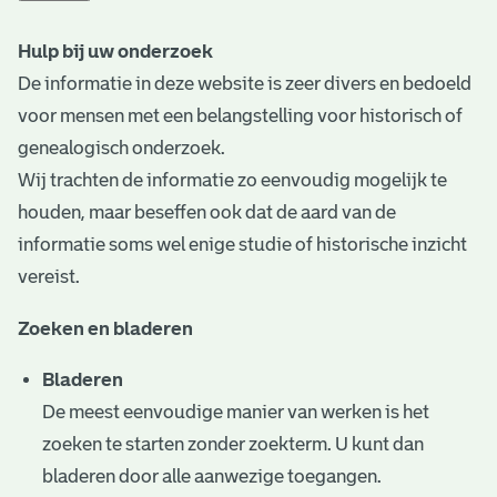
t
Hulp bij uw onderzoek
a
De informatie in deze website is zeer divers en bedoeld
r
voor mensen met een belangstelling voor historisch of
i
genealogisch onderzoek.
Wij trachten de informatie zo eenvoudig mogelijk te
ë
houden, maar beseffen ook dat de aard van de
l
informatie soms wel enige studie of historische inzicht
e
vereist.
a
Zoeken en bladeren
r
Bladeren
c
De meest eenvoudige manier van werken is het
h
zoeken te starten zonder zoekterm. U kunt dan
i
bladeren door alle aanwezige toegangen.