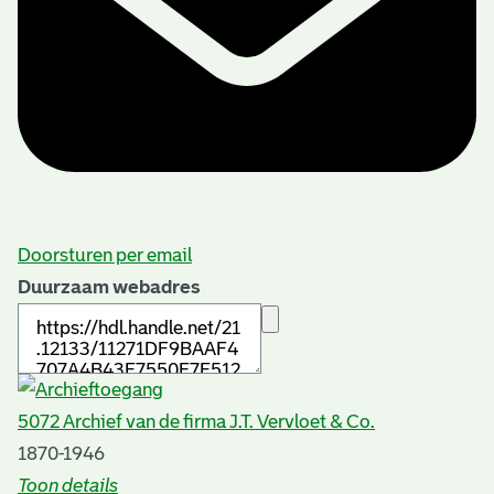
Doorsturen per email
Duurzaam webadres
5072 Archief van de firma J.T. Vervloet & Co.
1870-1946
Toon details