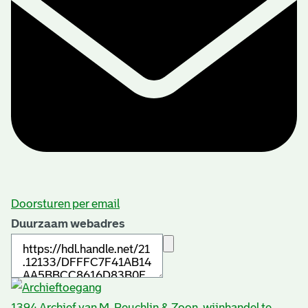
Doorsturen per email
Duurzaam webadres
1394 Archief van M. Reuchlin & Zoon, wijnhandel te