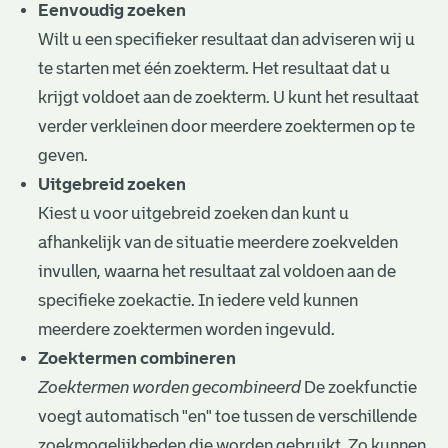
e
Eenvoudig zoeken
Wilt u een specifieker resultaat dan adviseren wij u
v
te starten met één zoekterm. Het resultaat dat u
e
krijgt voldoet aan de zoekterm. U kunt het resultaat
n
verder verkleinen door meerdere zoektermen op te
geven.
Uitgebreid zoeken
Kiest u voor uitgebreid zoeken dan kunt u
afhankelijk van de situatie meerdere zoekvelden
invullen, waarna het resultaat zal voldoen aan de
specifieke zoekactie. In iedere veld kunnen
meerdere zoektermen worden ingevuld.
Zoektermen combineren
Zoektermen worden gecombineerd
De zoekfunctie
voegt automatisch "en" toe tussen de verschillende
zoekmogelijkheden die worden gebruikt. Zo kunnen