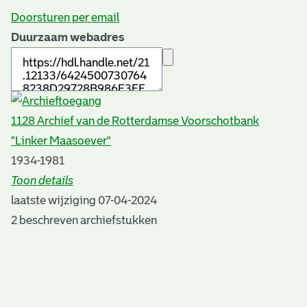
Doorsturen per email
Duurzaam webadres
1128 Archief van de Rotterdamse Voorschotbank
"Linker Maasoever"
1934-1981
Toon details
Datering
laatste wijziging 07-04-2024
:
1934-1981
2 beschreven archiefstukken
Auteur:
C.de Ronde
Plaats van uitgave:
Rotterdam