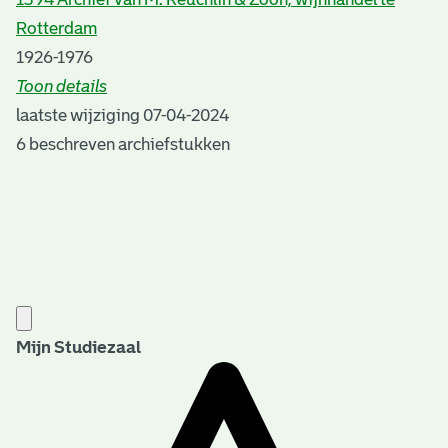
Rotterdam
1926-1976
Toon details
Datering
laatste wijziging 07-04-2024
:
1926-1976
6 beschreven archiefstukken
Auteur:
T.H. Vermeer
Plaats van uitgave:
Rotterdam
Jaar van uitgave:
2024
Overheid of particulier:
Mijn Studiezaal
Particulier
Auteursrechten:
U kunt toestemming tot bewerken en verspreiden van