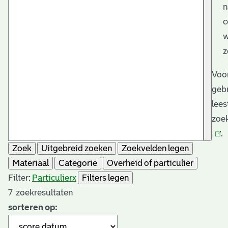
n
c
w
z
Voo
gebr
lees
zoek
.
Zoek
Uitgebreid zoeken
Zoekvelden legen
Materiaal
Categorie
Overheid of particulier
Filter:
Particulier
x
Filters legen
7
zoekresultaten
sorteren op: