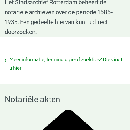
N
Het Stadsarchief Rotterdam beheert de
notariële archieven over de periode 1585-
o
1935. Een gedeelte hiervan kunt u direct
t
doorzoeken.
a
r
I
Meer informatie, terminologie of zoektips? Die vindt
i
n
u hier
ë
f
l
o
e
Notariële akten
r
a
m
k
a