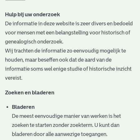
t
Hulp bij uw onderzoek
a
De informatie in deze website is zeer divers en bedoeld
r
voor mensen met een belangstelling voor historisch of
i
genealogisch onderzoek.
Wij trachten de informatie zo eenvoudig mogelijk te
ë
houden, maar beseffen ook dat de aard van de
l
informatie soms wel enige studie of historische inzicht
e
vereist.
a
Zoeken en bladeren
r
Bladeren
c
De meest eenvoudige manier van werken is het
h
zoeken te starten zonder zoekterm. U kunt dan
i
bladeren door alle aanwezige toegangen.