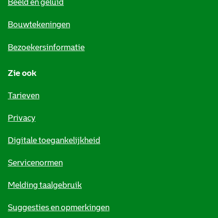
Beeld en geluid
n
e
Bouwtekeningen
i
Bezoekersinformatie
n
Zie ook
f
o
Tarieven
r
Privacy
m
Digitale toegankelijkheid
a
t
Servicenormen
i
Melding taalgebruik
e
Suggesties en opmerkingen