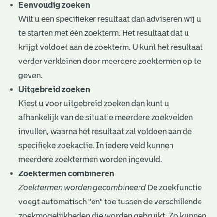
e
Eenvoudig zoeken
Wilt u een specifieker resultaat dan adviseren wij u
v
te starten met één zoekterm. Het resultaat dat u
e
krijgt voldoet aan de zoekterm. U kunt het resultaat
n
verder verkleinen door meerdere zoektermen op te
geven.
Uitgebreid zoeken
Kiest u voor uitgebreid zoeken dan kunt u
afhankelijk van de situatie meerdere zoekvelden
invullen, waarna het resultaat zal voldoen aan de
specifieke zoekactie. In iedere veld kunnen
meerdere zoektermen worden ingevuld.
Zoektermen combineren
Zoektermen worden gecombineerd
De zoekfunctie
voegt automatisch "en" toe tussen de verschillende
zoekmogelijkheden die worden gebruikt. Zo kunnen