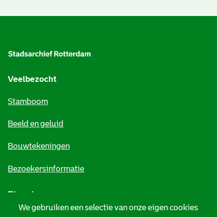
A
l
g
e
Veelbezocht
m
Stamboom
e
Beeld en geluid
n
e
Bouwtekeningen
i
Bezoekersinformatie
n
Zie ook
f
We gebruiken een selectie van onze eigen cookies
o
Tarieven