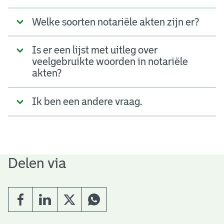
e
Welke soorten notariële akten zijn er?
v
e
Is er een lijst met uitleg over
n
veelgebruikte woorden in notariële
akten?
Ik ben een andere vraag.
Delen via