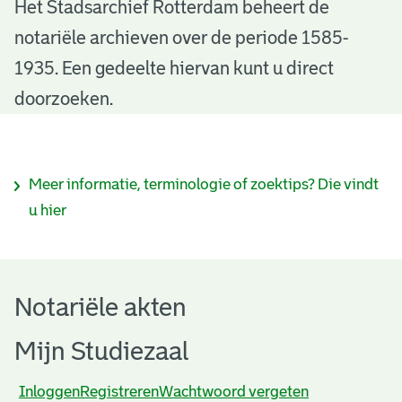
N
Het Stadsarchief Rotterdam beheert de
notariële archieven over de periode 1585-
o
1935. Een gedeelte hiervan kunt u direct
t
doorzoeken.
a
r
I
Meer informatie, terminologie of zoektips? Die vindt
i
n
u hier
ë
f
l
o
e
Notariële akten
r
a
m
Mijn Studiezaal
k
a
Inloggen
Registreren
Wachtwoord vergeten