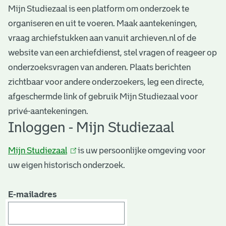
t
t
Mijn Studiezaal is een platform om onderzoek te
i
organiseren en uit te voeren. Maak aantekeningen,
e
e
vraag archiefstukken aan vanuit archieven.nl of de
n
website van een archiefdienst, stel vragen of reageer op
p
onderzoeksvragen van anderen. Plaats berichten
a
zichtbaar voor andere onderzoekers, leg een directe,
g
afgeschermde link of gebruik Mijn Studiezaal voor
i
privé-aantekeningen.
Inloggen - Mijn Studiezaal
n
a
Mijn Studiezaal
(link
is uw persoonlijke omgeving voor
'
uw eigen historisch onderzoek.
is
extern)
s
E-mailadres
n
o