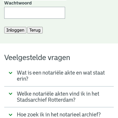
Wachtwoord
t
a
r
i
ë
l
Veelgestelde vragen
e
Wat is een notariële akte en wat staat
a
erin?
r
c
Welke notariële akten vind ik in het
Stadsarchief Rotterdam?
h
i
Hoe zoek ik in het notarieel archief?