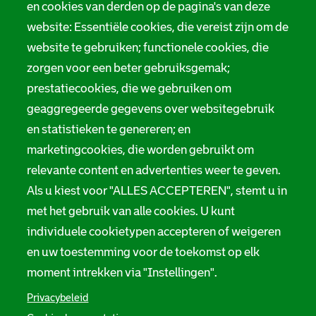
en cookies van derden op de pagina's van deze
r
website: Essentiële cookies, die vereist zijn om de
Privacy
m
website te gebruiken; functionele cookies, die
Digitale toegankelijkheid
zorgen voor een beter gebruiksgemak;
a
prestatiecookies, die we gebruiken om
t
Servicenormen
geaggregeerde gegevens over websitegebruik
i
Melding taalgebruik
en statistieken te genereren; en
e
marketingcookies, die worden gebruikt om
Suggesties en opmerkingen
relevante content en advertenties weer te geven.
Als u kiest voor "ALLES ACCEPTEREN", stemt u in
Stadsarchief Rotterdam
met het gebruik van alle cookies. U kunt
individuele cookietypen accepteren of weigeren
Hofdijk 651, 3032 CG Rotterdam
en uw toestemming voor de toekomst op elk
Postbus 71, 3000 AB Rotterdam
moment intrekken via "Instellingen".
TEL: 010 267 55 55
Privacybeleid