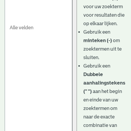
e
voor uw zoekterm
v
voor resultaten die
e
op elkaar lijken.
Gebruik een
n
minteken (-)
om
zoektermen uit te
sluiten.
Gebruik een
Dubbele
aanhalingstekens
(" ")
aan het begin
en einde van uw
zoektermen om
naar de exacte
combinatie van