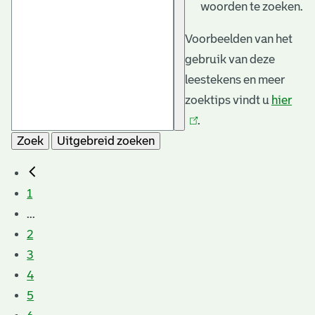
woorden te zoeken.
Voorbeelden van het
gebruik van deze
leestekens en meer
zoektips vindt u
hier
(link
.
is
Zoek
Uitgebreid zoeken
exte
1
...
2
3
4
5