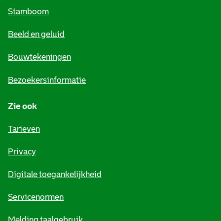
m
Stamboom
e
Beeld en geluid
n
e
Bouwtekeningen
i
Bezoekersinformatie
n
Zie ook
f
o
Tarieven
r
Privacy
m
Digitale toegankelijkheid
a
t
Servicenormen
i
Melding taalgebruik