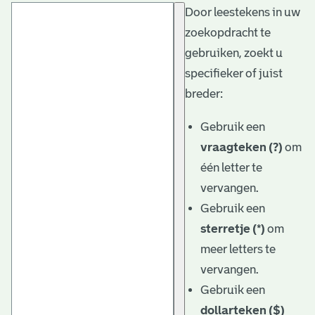
Door leestekens in uw
t
zoekopdracht te
a
gebruiken, zoekt u
r
specifieker of juist
i
breder:
ë
Gebruik een
l
vraagteken (?)
om
één letter te
e
vervangen.
a
Gebruik een
r
sterretje (*)
om
c
meer letters te
h
vervangen.
Gebruik een
i
dollarteken ($)