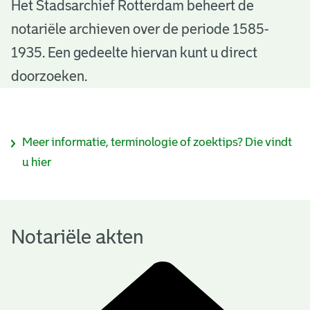
N
Het Stadsarchief Rotterdam beheert de
notariële archieven over de periode 1585-
o
1935. Een gedeelte hiervan kunt u direct
t
doorzoeken.
a
r
I
Meer informatie, terminologie of zoektips? Die vindt
i
n
u hier
ë
f
l
o
e
Notariële akten
r
a
m
k
a