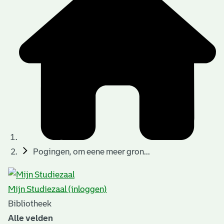
t
t
i
e
e
n
p
a
g
i
n
a
Pogingen, om eene meer gron...
'
s
Mijn Studiezaal (inloggen)
n
Bibliotheek
o
Alle velden