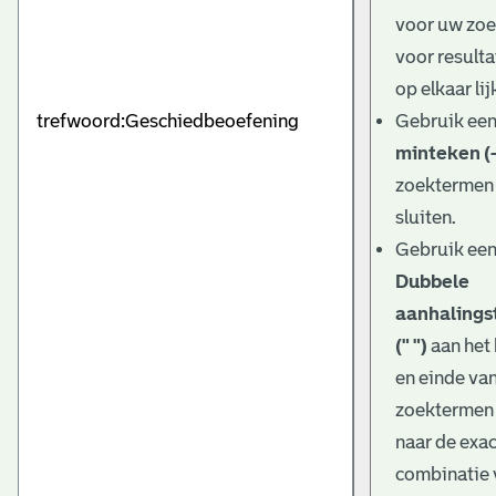
e
voor uw zo
v
voor resulta
e
op elkaar lij
Gebruik ee
n
minteken (-
zoektermen 
sluiten.
Gebruik ee
Dubbele
aanhalings
(" ")
aan het
en einde va
zoektermen
naar de exa
combinatie 