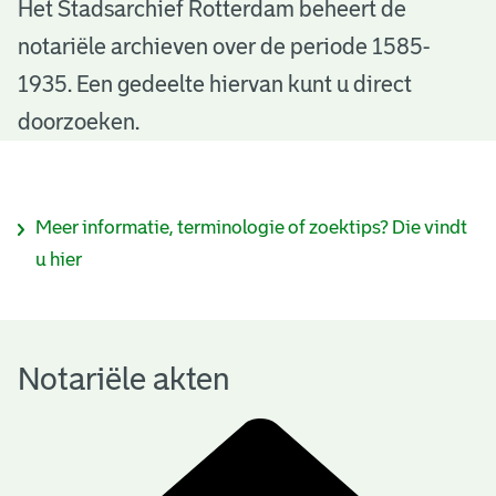
N
Het Stadsarchief Rotterdam beheert de
notariële archieven over de periode 1585-
o
1935. Een gedeelte hiervan kunt u direct
t
doorzoeken.
a
r
I
Meer informatie, terminologie of zoektips? Die vindt
i
n
u hier
ë
f
l
o
e
Notariële akten
r
a
m
k
a