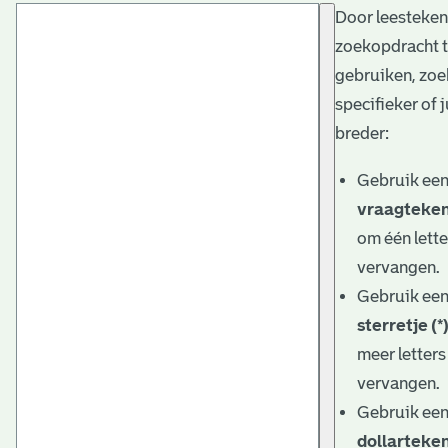
Door leesteken
t
zoekopdracht 
a
gebruiken, zoe
r
specifieker of j
i
breder:
ë
Gebruik ee
l
vraagteken
om één lette
e
vervangen.
a
Gebruik ee
r
sterretje (*
c
meer letters
h
vervangen.
Gebruik ee
i
dollarteken