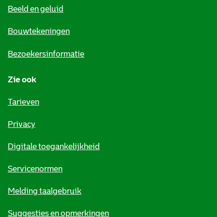
Beeld en geluid
n
e
Bouwtekeningen
i
Bezoekersinformatie
n
Zie ook
f
o
Tarieven
r
Privacy
m
Digitale toegankelijkheid
a
t
Servicenormen
i
Melding taalgebruik
e
Suggesties en opmerkingen