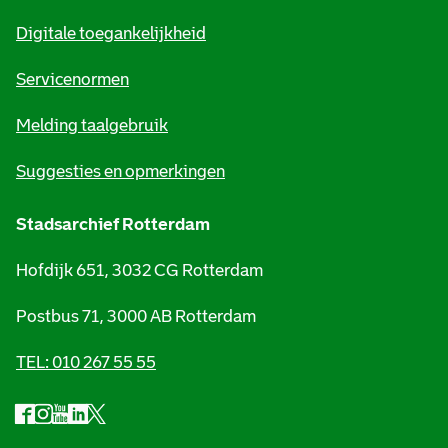
m
Digitale toegankelijkheid
a
t
Servicenormen
i
Melding taalgebruik
e
Suggesties en opmerkingen
Stadsarchief Rotterdam
Hofdijk 651, 3032 CG Rotterdam
Postbus 71, 3000 AB Rotterdam
TEL: 010 267 55 55
F
I
Y
L
X
S
a
n
o
i
S
o
c
s
u
n
t