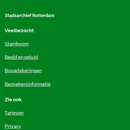
l
g
e
Veelbezocht
m
Stamboom
e
Beeld en geluid
n
e
Bouwtekeningen
i
Bezoekersinformatie
n
Zie ook
f
o
Tarieven
r
Privacy