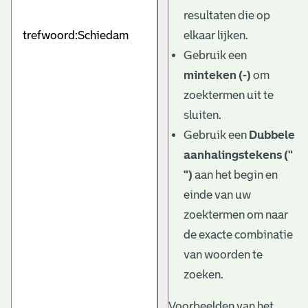
e
resultaten die op
v
elkaar lijken.
e
Gebruik een
minteken (-)
om
n
zoektermen uit te
sluiten.
Gebruik een
Dubbele
aanhalingstekens ("
")
aan het begin en
einde van uw
zoektermen om naar
de exacte combinatie
van woorden te
zoeken.
Voorbeelden van het