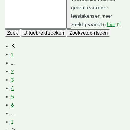
gebruik van deze
leestekens en meer
zoektips vindt u
hier
(link
.
Zoek
Uitgebreid zoeken
Zoekvelden legen
is
extern
1
...
2
3
4
5
6
...
1