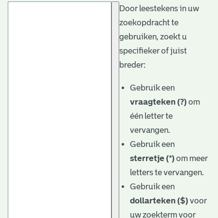
Door leestekens in uw
t
zoekopdracht te
a
gebruiken, zoekt u
r
specifieker of juist
i
breder:
ë
Gebruik een
l
vraagteken (?)
om
één letter te
e
vervangen.
a
Gebruik een
r
sterretje (*)
om meer
c
letters te vervangen.
h
Gebruik een
dollarteken ($)
voor
i
uw zoekterm voor