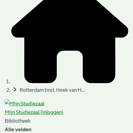
t
t
i
e
e
n
p
a
g
i
n
a
Rotterdam (incl. Hoek van H...
'
s
Mijn Studiezaal (inloggen)
n
Bibliotheek
o
Alle velden