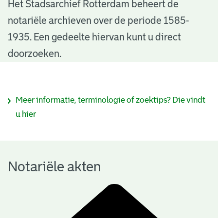
N
Het Stadsarchief Rotterdam beheert de
notariële archieven over de periode 1585-
o
1935. Een gedeelte hiervan kunt u direct
t
doorzoeken.
a
r
I
Meer informatie, terminologie of zoektips? Die vindt
i
n
u hier
ë
f
l
o
e
Notariële akten
r
a
m
k
a