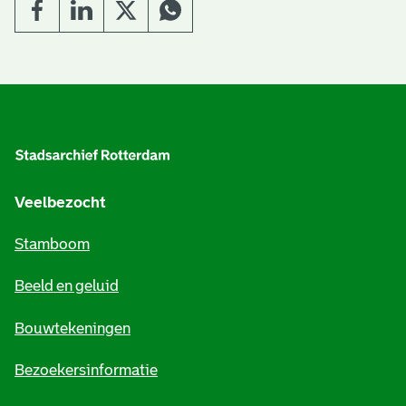
e
v
e
A
n
l
g
e
Veelbezocht
m
Stamboom
e
Beeld en geluid
n
e
Bouwtekeningen
i
Bezoekersinformatie
n