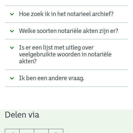
t
Hoe zoek ik in het notarieel archief?
a
r
Welke soorten notariële akten zijn er?
i
Is er een lijst met uitleg over
ë
veelgebruikte woorden in notariële
l
akten?
e
Ik ben een andere vraag.
a
r
c
Delen via
h
i