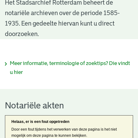
N
Het Stadsarchief Rotterdam beheert de
notariële archieven over de periode 1585-
o
1935. Een gedeelte hiervan kunt u direct
t
doorzoeken.
a
r
I
Meer informatie, terminologie of zoektips? Die vindt
i
n
u hier
ë
f
l
o
e
Notariële akten
r
a
m
Helaas, er is een fout opgetreden
k
a
Door een fout tijdens het verwerken van deze pagina is het niet
mogelijk om deze pagina te kunnen bekijken.