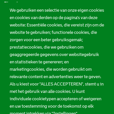
Zie ook
f
We gebruiken een selectie van onze eigen cookies
o
Tarieven
en cookies van derden op de pagina's van deze
r
website: Essentiële cookies, die vereist zijn om de
Privacy
m
website te gebruiken; functionele cookies, die
Digitale toegankelijkheid
zorgen voor een beter gebruiksgemak;
a
prestatiecookies, die we gebruiken om
t
Servicenormen
geaggregeerde gegevens over websitegebruik
i
en statistieken te genereren; en
Melding taalgebruik
e
marketingcookies, die worden gebruikt om
Suggesties en opmerkingen
relevante content en advertenties weer te geven.
Als u kiest voor "ALLES ACCEPTEREN", stemt u in
Stadsarchief Rotterdam
met het gebruik van alle cookies. U kunt
individuele cookietypen accepteren of weigeren
Hofdijk 651, 3032 CG Rotterdam
en uw toestemming voor de toekomst op elk
Postbus 71, 3000 AB Rotterdam
moment intrekken via "Instellingen".