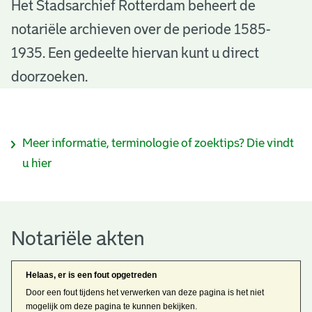
N
Het Stadsarchief Rotterdam beheert de
notariële archieven over de periode 1585-
o
1935. Een gedeelte hiervan kunt u direct
t
doorzoeken.
a
r
I
Meer informatie, terminologie of zoektips? Die vindt
i
n
u hier
ë
f
l
o
e
Notariële akten
r
a
m
Helaas, er is een fout opgetreden
k
a
Door een fout tijdens het verwerken van deze pagina is het niet
mogelijk om deze pagina te kunnen bekijken.