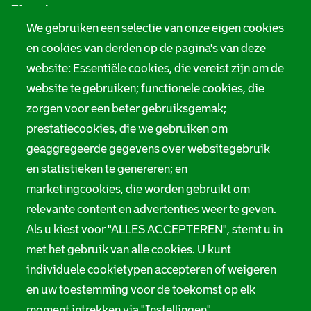
Zie ook
f
We gebruiken een selectie van onze eigen cookies
o
Tarieven
en cookies van derden op de pagina's van deze
r
website: Essentiële cookies, die vereist zijn om de
Privacy
m
website te gebruiken; functionele cookies, die
Digitale toegankelijkheid
zorgen voor een beter gebruiksgemak;
a
prestatiecookies, die we gebruiken om
t
Servicenormen
geaggregeerde gegevens over websitegebruik
i
en statistieken te genereren; en
Melding taalgebruik
e
marketingcookies, die worden gebruikt om
Suggesties en opmerkingen
relevante content en advertenties weer te geven.
Als u kiest voor "ALLES ACCEPTEREN", stemt u in
Stadsarchief Rotterdam
met het gebruik van alle cookies. U kunt
individuele cookietypen accepteren of weigeren
Hofdijk 651, 3032 CG Rotterdam
en uw toestemming voor de toekomst op elk
Postbus 71, 3000 AB Rotterdam
moment intrekken via "Instellingen".