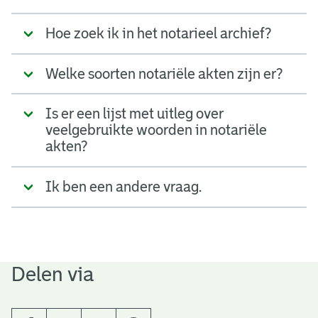
t
Hoe zoek ik in het notarieel archief?
a
r
Welke soorten notariële akten zijn er?
i
Is er een lijst met uitleg over
ë
veelgebruikte woorden in notariële
l
akten?
e
Ik ben een andere vraag.
a
r
c
Delen via
h
i