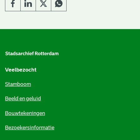
e
v
e
A
n
l
g
e
Veelbezocht
m
Stamboom
e
Beeld en geluid
n
e
Bouwtekeningen
i
Bezoekersinformatie
n