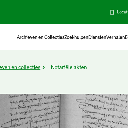
Locat
Menu
Archieven en Collecties
Zoekhulpen
Diensten
Verhalen
E
even en collecties
Notariële akten