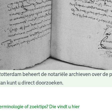
Rotterdam beheert de notariële archieven over de 
an kunt u direct doorzoeken.
pagina's
erminologie of zoektips? Die vindt u hier