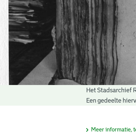
Het Stadsarchief 
Notariële
Een gedeelte hierv
akten
Informatie
Meer informatie, t