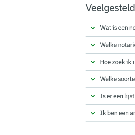
Veelgestel
Wat is een no
Welke notari
Hoe zoek ik i
Welke soorten
Is er een lij
Ik ben een a