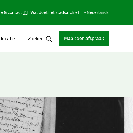
ie & contact
Wat doet het stadsarchief
Huidige
Nederlands
,
Talen
taal:
Kies
andere
taal
Maak een afspraak
ducatie
Zoeken
Open