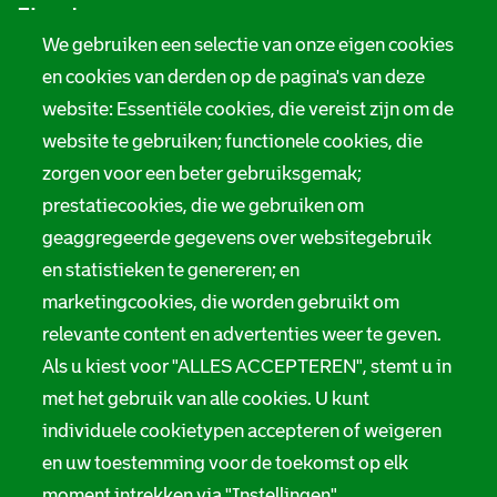
Zie ook
f
We gebruiken een selectie van onze eigen cookies
o
Tarieven
en cookies van derden op de pagina's van deze
r
website: Essentiële cookies, die vereist zijn om de
Privacy
m
website te gebruiken; functionele cookies, die
Digitale toegankelijkheid
zorgen voor een beter gebruiksgemak;
a
prestatiecookies, die we gebruiken om
t
Servicenormen
geaggregeerde gegevens over websitegebruik
i
en statistieken te genereren; en
Melding taalgebruik
e
marketingcookies, die worden gebruikt om
Suggesties en opmerkingen
relevante content en advertenties weer te geven.
Als u kiest voor "ALLES ACCEPTEREN", stemt u in
Stadsarchief Rotterdam
met het gebruik van alle cookies. U kunt
individuele cookietypen accepteren of weigeren
Hofdijk 651, 3032 CG Rotterdam
en uw toestemming voor de toekomst op elk
Postbus 71, 3000 AB Rotterdam
moment intrekken via "Instellingen".