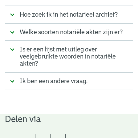
t
Hoe zoek ik in het notarieel archief?
a
r
Welke soorten notariële akten zijn er?
i
Is er een lijst met uitleg over
ë
veelgebruikte woorden in notariële
l
akten?
e
Ik ben een andere vraag.
a
r
c
Delen via
h
i