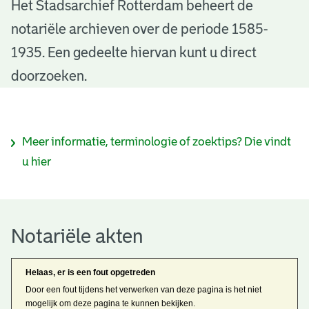
N
Het Stadsarchief Rotterdam beheert de
notariële archieven over de periode 1585-
o
1935. Een gedeelte hiervan kunt u direct
t
doorzoeken.
a
r
I
Meer informatie, terminologie of zoektips? Die vindt
i
n
u hier
ë
f
l
o
e
Notariële akten
r
a
m
Helaas, er is een fout opgetreden
k
a
Door een fout tijdens het verwerken van deze pagina is het niet
mogelijk om deze pagina te kunnen bekijken.