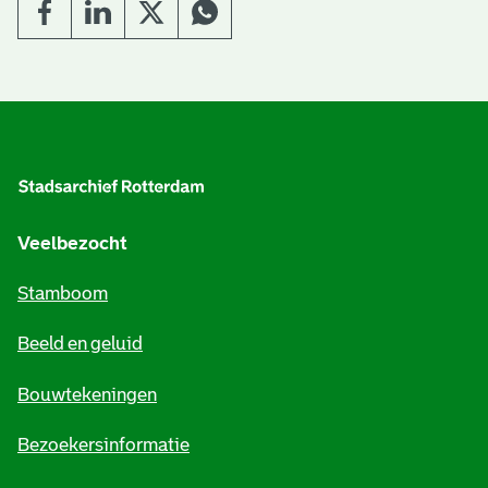
e
v
e
A
n
l
g
e
Veelbezocht
m
Stamboom
e
Beeld en geluid
n
e
Bouwtekeningen
i
Bezoekersinformatie
n