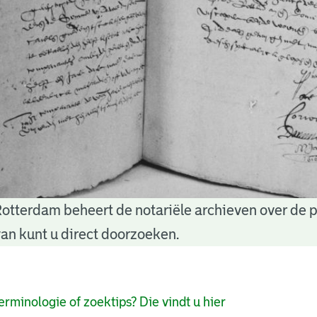
Rotterdam beheert de notariële archieven over de 
an kunt u direct doorzoeken.
pagina's
erminologie of zoektips? Die vindt u hier