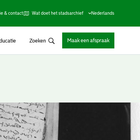
ie & contact
Wat doet het stadsarchief
Huidige
Nederlands
,
Talen
taal:
Kies
andere
taal
Maak een afspraak
ducatie
Zoeken
Open