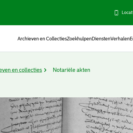
Locat
Menu
Archieven en Collecties
Zoekhulpen
Diensten
Verhalen
E
even en collecties
Notariële akten