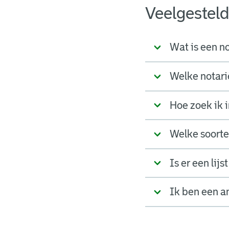
Veelgestel
Wat is een no
Welke notari
Hoe zoek ik i
Welke soorten
Is er een lij
Ik ben een a