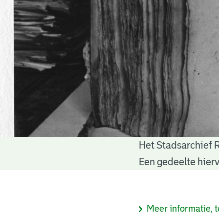
Het Stadsarchief 
Notariële
Een gedeelte hierv
akten
Informatie
Meer informatie, t