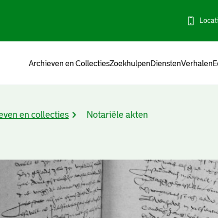
Locat
Menu
Archieven en Collecties
Zoekhulpen
Diensten
Verhalen
E
even en collecties
Notariële akten