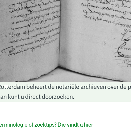
Rotterdam beheert de notariële archieven over de 
an kunt u direct doorzoeken.
pagina's
erminologie of zoektips? Die vindt u hier