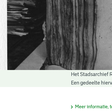
Het Stadsarchief 
Notariële
Een gedeelte hierv
akten
Informatie
Meer informatie, t