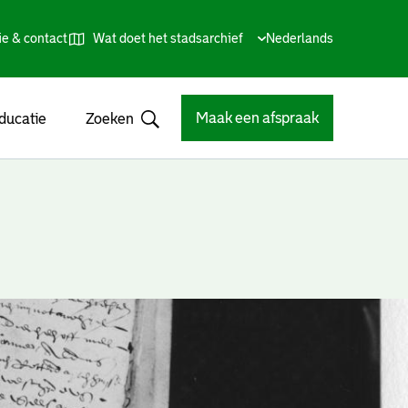
ie & contact
Wat doet het stadsarchief
Huidige
Nederlands
,
Talen
taal:
Kies
andere
taal
Maak een afspraak
ducatie
Zoeken
Open