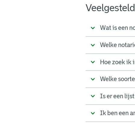
Veelgestel
Wat is een no
Welke notari
Hoe zoek ik i
Welke soorten
Is er een lij
Ik ben een a