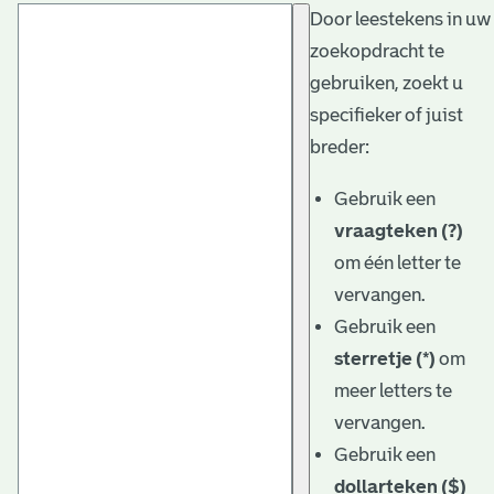
Door leestekens in uw
t
zoekopdracht te
a
gebruiken, zoekt u
r
specifieker of juist
i
breder:
ë
Gebruik een
l
vraagteken (?)
om één letter te
e
vervangen.
a
Gebruik een
r
sterretje (*)
om
c
meer letters te
h
vervangen.
Gebruik een
i
dollarteken ($)