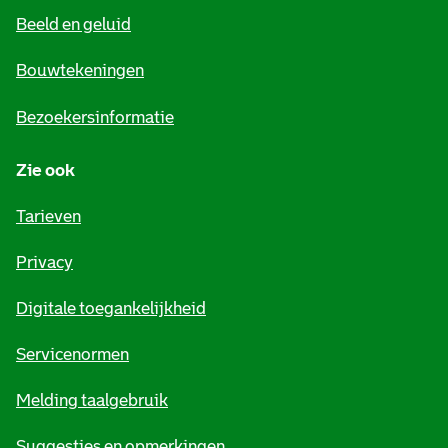
Beeld en geluid
n
e
Bouwtekeningen
i
Bezoekersinformatie
n
Zie ook
f
o
Tarieven
r
Privacy
m
Digitale toegankelijkheid
a
t
Servicenormen
i
Melding taalgebruik
e
Suggesties en opmerkingen