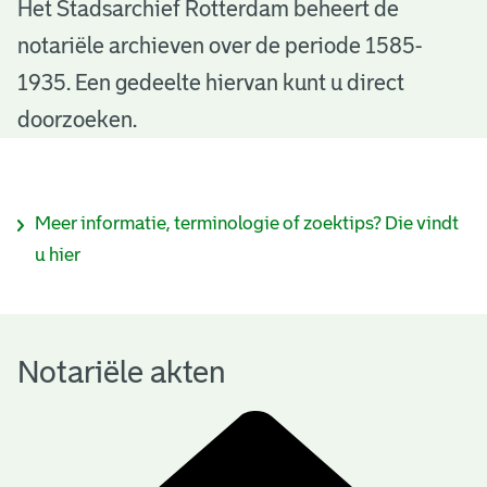
N
Het Stadsarchief Rotterdam beheert de
notariële archieven over de periode 1585-
o
1935. Een gedeelte hiervan kunt u direct
t
doorzoeken.
a
r
I
Meer informatie, terminologie of zoektips? Die vindt
i
n
u hier
ë
f
l
o
e
Notariële akten
r
a
m
k
a