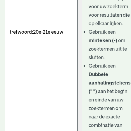
e
voor uw zoekterm
v
voor resultaten die
e
op elkaar lijken.
Gebruik een
n
minteken (-)
om
zoektermen uit te
sluiten.
Gebruik een
Dubbele
aanhalingstekens
(" ")
aan het begin
en einde van uw
zoektermen om
naar de exacte
combinatie van