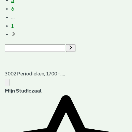
5
6
...
1
3002 Periodieken, 1700 - ....
Mijn Studiezaal