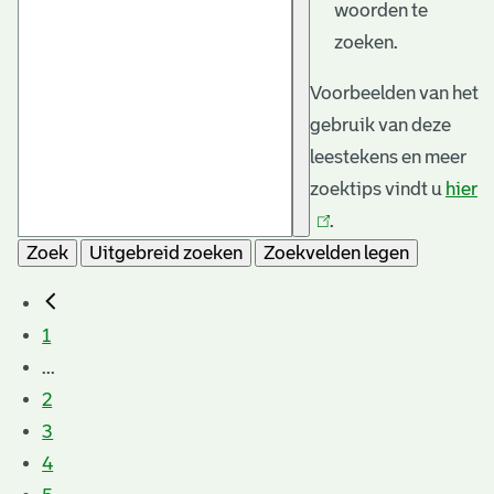
woorden te
zoeken.
Voorbeelden van het
gebruik van deze
leestekens en meer
zoektips vindt u
hier
(l
.
is
Zoek
Uitgebreid zoeken
Zoekvelden legen
e
1
...
2
3
4