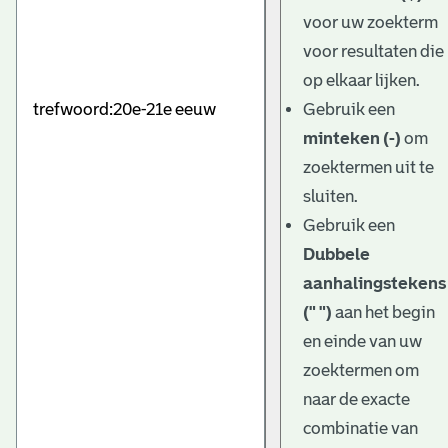
e
voor uw zoekterm
v
voor resultaten die
e
op elkaar lijken.
Gebruik een
n
minteken (-)
om
zoektermen uit te
sluiten.
Gebruik een
Dubbele
aanhalingstekens
(" ")
aan het begin
en einde van uw
zoektermen om
naar de exacte
combinatie van