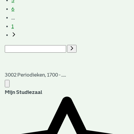
5
6
...
1
3002 Periodieken, 1700 - ....
Mijn Studiezaal