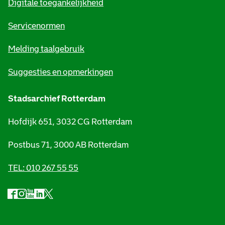
Digitale toegankelijkheid
a
t
Servicenormen
i
Melding taalgebruik
e
Suggesties en opmerkingen
Stadsarchief Rotterdam
Hofdijk 651, 3032 CG Rotterdam
Postbus 71, 3000 AB Rotterdam
TEL: 010 267 55 55
F
I
Y
L
X
S
a
n
o
i
S
o
c
s
u
n
t
e
t
t
k
a
c