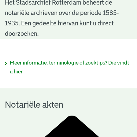
N
Het Stadsarchief Rotterdam beheert de
notariële archieven over de periode 1585-
o
1935. Een gedeelte hiervan kunt u direct
t
doorzoeken.
a
r
I
Meer informatie, terminologie of zoektips? Die vindt
i
n
u hier
ë
f
l
o
e
Notariële akten
r
a
m
k
a