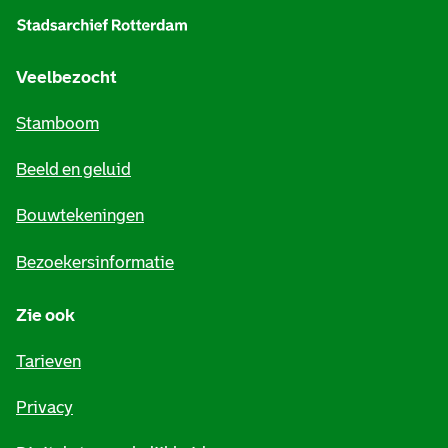
l
g
e
Veelbezocht
m
Stamboom
e
Beeld en geluid
n
e
Bouwtekeningen
i
Bezoekersinformatie
n
Zie ook
f
o
Tarieven
r
Privacy
m