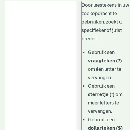
Door leestekens in uw
t
zoekopdracht te
a
gebruiken, zoekt u
r
specifieker of juist
i
breder:
ë
Gebruik een
l
vraagteken (?)
om één letter te
e
vervangen.
a
Gebruik een
r
sterretje (*)
om
c
meer letters te
h
vervangen.
Gebruik een
i
dollarteken ($)