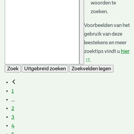
woorden te
zoeken.
Voorbeelden van het
gebruik van deze
leestekens en meer
zoektips vindt u
hier
(l
.
is
Zoek
Uitgebreid zoeken
Zoekvelden legen
e
1
...
2
3
4