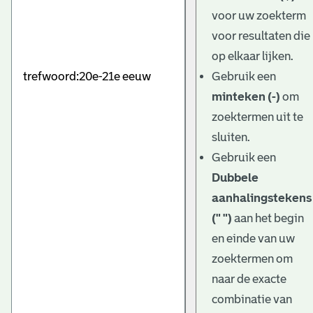
e
voor uw zoekterm
v
voor resultaten die
e
op elkaar lijken.
Gebruik een
n
minteken (-)
om
zoektermen uit te
sluiten.
Gebruik een
Dubbele
aanhalingstekens
(" ")
aan het begin
en einde van uw
zoektermen om
naar de exacte
combinatie van