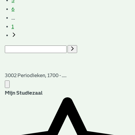
5
6
...
1
3002 Periodieken, 1700 - ....
Mijn Studiezaal