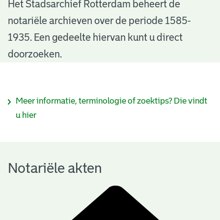
N
Het Stadsarchief Rotterdam beheert de
notariële archieven over de periode 1585-
o
1935. Een gedeelte hiervan kunt u direct
t
doorzoeken.
a
r
I
Meer informatie, terminologie of zoektips? Die vindt
i
n
u hier
ë
f
l
o
e
Notariële akten
r
a
m
k
a