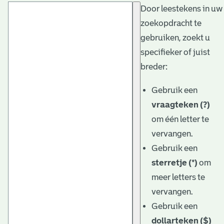
Door leestekens in uw
t
zoekopdracht te
a
gebruiken, zoekt u
r
specifieker of juist
i
breder:
ë
Gebruik een
l
vraagteken (?)
om één letter te
e
vervangen.
a
Gebruik een
r
sterretje (*)
om
c
meer letters te
h
vervangen.
Gebruik een
i
dollarteken ($)