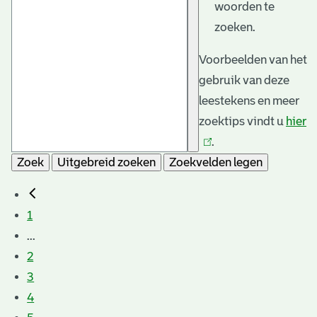
woorden te
zoeken.
Voorbeelden van het
gebruik van deze
leestekens en meer
zoektips vindt u
hier
(l
.
is
Zoek
Uitgebreid zoeken
Zoekvelden legen
e
1
...
2
3
4