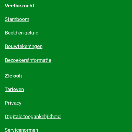
e
Veelbezocht
m
Stamboom
e
Beeld en geluid
n
e
Bouwtekeningen
i
Bezoekersinformatie
n
Zie ook
f
o
Tarieven
r
Privacy
m
Digitale toegankelijkheid
a
t
Servicenormen