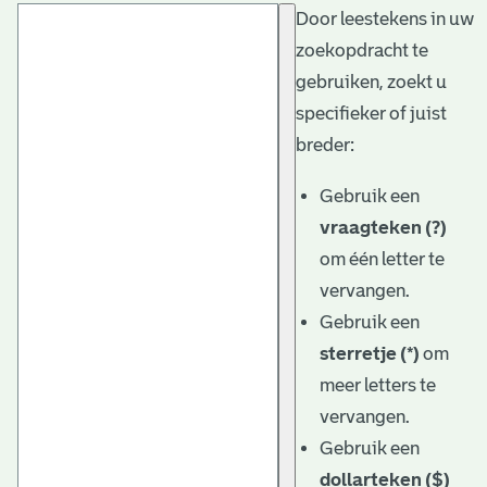
Door leestekens in uw
t
zoekopdracht te
a
gebruiken, zoekt u
r
specifieker of juist
i
breder:
ë
Gebruik een
l
vraagteken (?)
om één letter te
e
vervangen.
a
Gebruik een
r
sterretje (*)
om
c
meer letters te
h
vervangen.
Gebruik een
i
dollarteken ($)