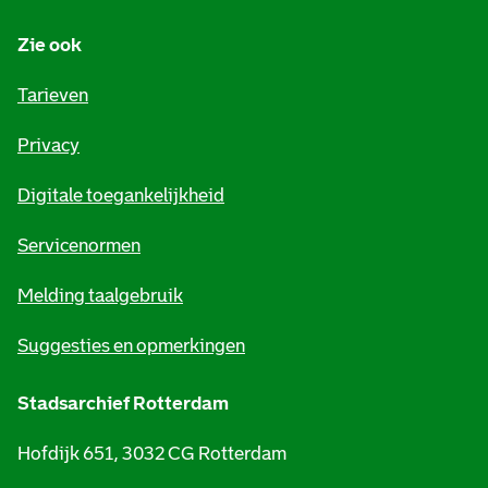
n
Zie ook
f
o
Tarieven
r
Privacy
m
Digitale toegankelijkheid
a
t
Servicenormen
i
Melding taalgebruik
e
Suggesties en opmerkingen
Stadsarchief Rotterdam
Hofdijk 651, 3032 CG Rotterdam