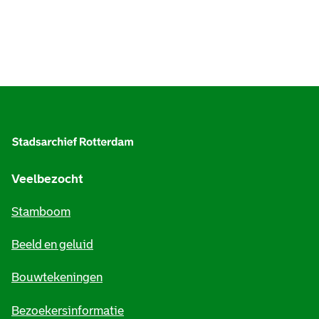
A
l
g
e
Veelbezocht
m
Stamboom
e
Beeld en geluid
n
e
Bouwtekeningen
i
Bezoekersinformatie