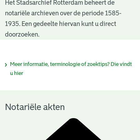
N
Het Stadsarchief Rotterdam beheert de
notariële archieven over de periode 1585-
o
1935. Een gedeelte hiervan kunt u direct
t
doorzoeken.
a
r
I
Meer informatie, terminologie of zoektips? Die vindt
i
n
u hier
ë
f
l
o
e
Notariële akten
r
a
m
k
a