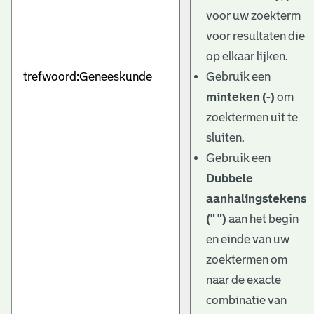
e
voor uw zoekterm
v
voor resultaten die
e
op elkaar lijken.
Gebruik een
n
minteken (-)
om
zoektermen uit te
sluiten.
Gebruik een
Dubbele
aanhalingstekens
(" ")
aan het begin
en einde van uw
zoektermen om
naar de exacte
combinatie van