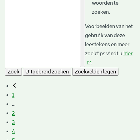
woorden te
zoeken.
Voorbeelden van het
gebruik van deze
leestekens en meer
zoektips vindt u
hier
(li
.
is
Zoek
Uitgebreid zoeken
Zoekvelden legen
ext
1
...
2
3
4