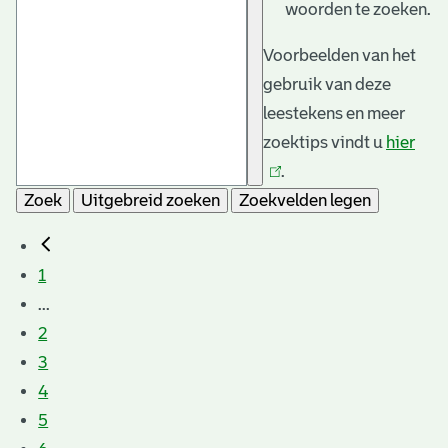
woorden te zoeken.
Voorbeelden van het
gebruik van deze
leestekens en meer
zoektips vindt u
hier
(link
.
is
Zoek
Uitgebreid zoeken
Zoekvelden legen
exte
1
...
2
3
4
5