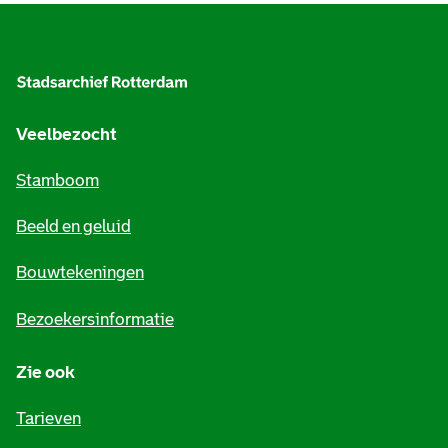
A
l
g
e
Veelbezocht
m
Stamboom
e
Beeld en geluid
n
e
Bouwtekeningen
i
Bezoekersinformatie
n
Zie ook
f
o
Tarieven