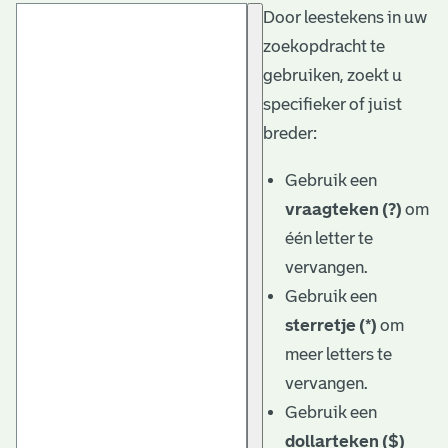
Door leestekens in uw
t
zoekopdracht te
a
gebruiken, zoekt u
r
specifieker of juist
i
breder:
ë
Gebruik een
l
vraagteken (?)
om
één letter te
e
vervangen.
a
Gebruik een
r
sterretje (*)
om
c
meer letters te
h
vervangen.
Gebruik een
i
dollarteken ($)