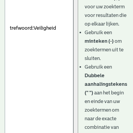
e
voor uw zoekterm
v
voor resultaten die
e
op elkaar lijken.
Gebruik een
n
minteken (-)
om
zoektermen uit te
sluiten.
Gebruik een
Dubbele
aanhalingstekens
(" ")
aan het begin
en einde van uw
zoektermen om
naar de exacte
combinatie van