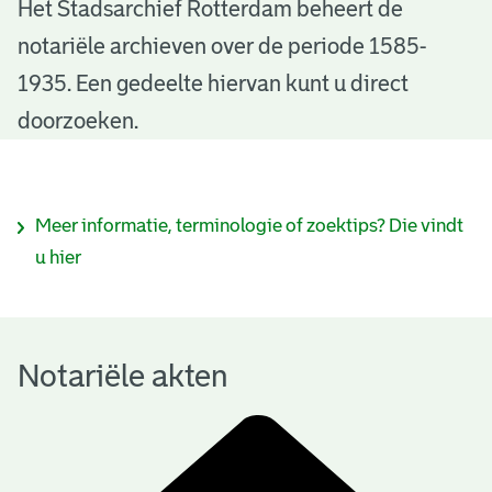
N
Het Stadsarchief Rotterdam beheert de
notariële archieven over de periode 1585-
o
1935. Een gedeelte hiervan kunt u direct
t
doorzoeken.
a
r
I
Meer informatie, terminologie of zoektips? Die vindt
i
n
u hier
ë
f
l
o
e
Notariële akten
r
a
m
k
a