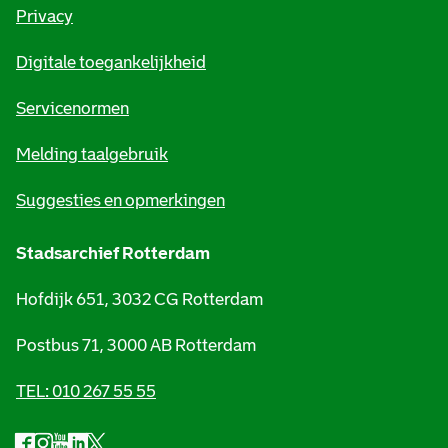
r
Privacy
m
Digitale toegankelijkheid
a
t
Servicenormen
i
Melding taalgebruik
e
Suggesties en opmerkingen
Stadsarchief Rotterdam
Hofdijk 651, 3032 CG Rotterdam
Postbus 71, 3000 AB Rotterdam
TEL: 010 267 55 55
F
I
Y
L
X
S