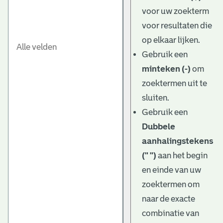
e
voor uw zoekterm
v
voor resultaten die
e
op elkaar lijken.
Gebruik een
n
minteken (-)
om
zoektermen uit te
sluiten.
Gebruik een
Dubbele
aanhalingstekens
(" ")
aan het begin
en einde van uw
zoektermen om
naar de exacte
combinatie van