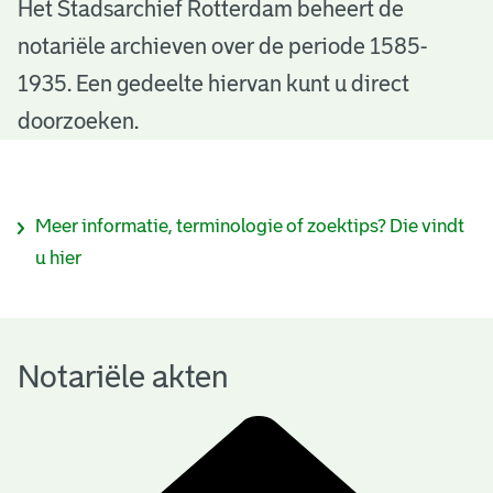
N
Het Stadsarchief Rotterdam beheert de
notariële archieven over de periode 1585-
o
1935. Een gedeelte hiervan kunt u direct
t
doorzoeken.
a
r
I
Meer informatie, terminologie of zoektips? Die vindt
i
n
u hier
ë
f
l
o
e
Notariële akten
r
a
m
k
a