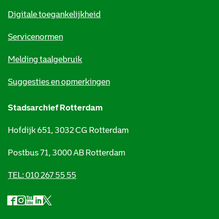
m
Digitale toegankelijkheid
a
t
Servicenormen
i
Melding taalgebruik
e
Suggesties en opmerkingen
Stadsarchief Rotterdam
Hofdijk 651, 3032 CG Rotterdam
Postbus 71, 3000 AB Rotterdam
TEL: 010 267 55 55
F
I
Y
L
X
S
a
n
o
i
S
o
c
s
u
n
t