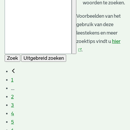
woorden te zoeken.
Voorbeelden van het
gebruik van deze
leestekens en meer
zoektips vindt u
hier
(link
.
is
Zoek
Uitgebreid zoeken
exte
1
...
2
3
4
5