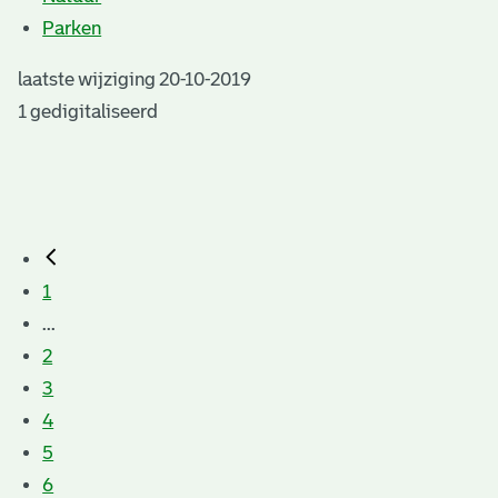
Parken
laatste wijziging 20-10-2019
1 gedigitaliseerd
1
...
2
3
4
5
6