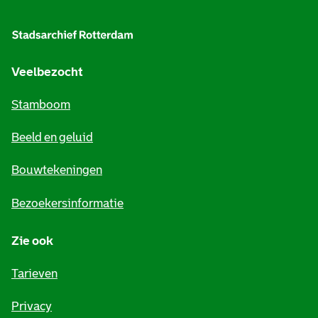
l
g
e
Veelbezocht
m
Stamboom
e
Beeld en geluid
n
e
Bouwtekeningen
i
Bezoekersinformatie
n
Zie ook
f
o
Tarieven
r
Privacy