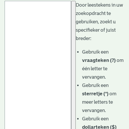
Door leestekens in uw
t
zoekopdracht te
a
gebruiken, zoekt u
r
specifieker of juist
i
breder:
ë
Gebruik een
l
vraagteken (?)
om
één letter te
e
vervangen.
a
Gebruik een
r
sterretje (*)
om
c
meer letters te
h
vervangen.
Gebruik een
i
dollarteken ($)