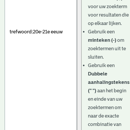
e
voor uw zoekterm
v
voor resultaten die
e
op elkaar lijken.
Gebruik een
n
minteken (-)
om
zoektermen uit te
sluiten.
Gebruik een
Dubbele
aanhalingstekens
(" ")
aan het begin
en einde van uw
zoektermen om
naar de exacte
combinatie van