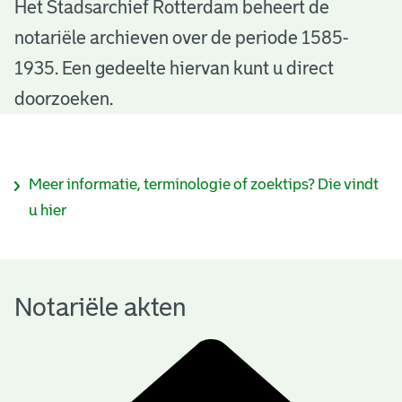
N
Het Stadsarchief Rotterdam beheert de
notariële archieven over de periode 1585-
o
1935. Een gedeelte hiervan kunt u direct
t
doorzoeken.
a
r
I
Meer informatie, terminologie of zoektips? Die vindt
i
n
u hier
ë
f
l
o
e
Notariële akten
r
a
m
k
a