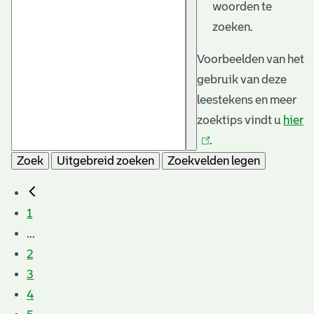
woorden te
zoeken.
Voorbeelden van het
gebruik van deze
leestekens en meer
zoektips vindt u
hier
(l
.
is
Zoek
Uitgebreid zoeken
Zoekvelden legen
e
1
...
2
3
4