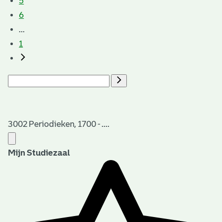
5
6
...
1
3002 Periodieken, 1700 - ....
Mijn Studiezaal