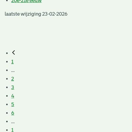
20e-21e eeuw
laatste wijziging 23-02-2026
1
...
2
3
4
5
6
...
1