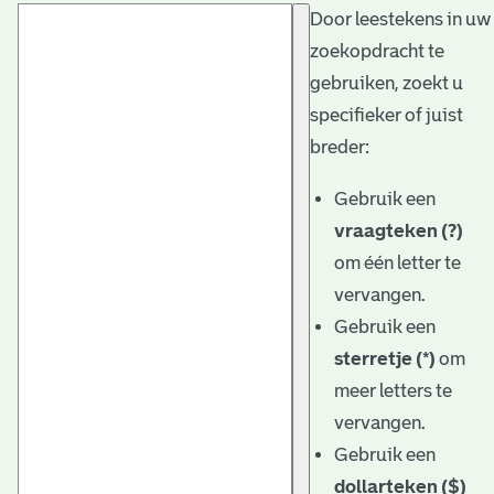
Door leestekens in uw
t
zoekopdracht te
a
gebruiken, zoekt u
r
specifieker of juist
i
breder:
ë
Gebruik een
l
vraagteken (?)
om één letter te
e
vervangen.
a
Gebruik een
r
sterretje (*)
om
c
meer letters te
h
vervangen.
Gebruik een
i
dollarteken ($)