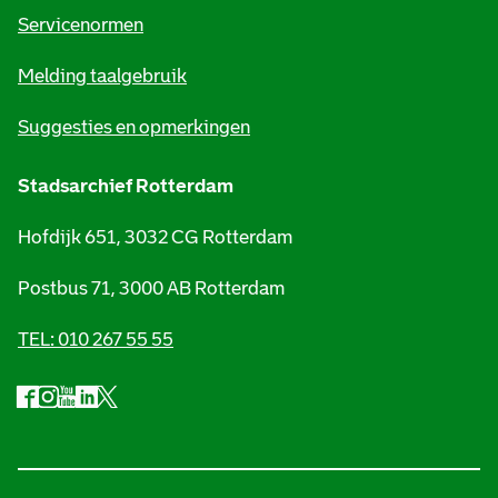
t
Servicenormen
i
Melding taalgebruik
e
Suggesties en opmerkingen
Stadsarchief Rotterdam
Hofdijk 651, 3032 CG Rotterdam
Postbus 71, 3000 AB Rotterdam
TEL: 010 267 55 55
F
I
Y
L
X
S
a
n
o
i
S
o
c
s
u
n
t
e
t
t
k
a
c
b
a
u
e
d
i
o
g
b
d
s