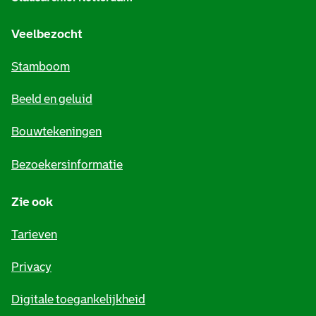
g
e
Veelbezocht
m
Stamboom
e
Beeld en geluid
n
e
Bouwtekeningen
i
Bezoekersinformatie
n
Zie ook
f
o
Tarieven
r
Privacy
m
Digitale toegankelijkheid
a