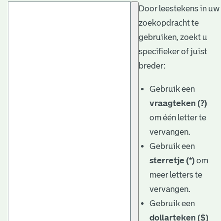
Door leestekens in uw
t
zoekopdracht te
a
gebruiken, zoekt u
r
specifieker of juist
i
breder:
ë
Gebruik een
l
vraagteken (?)
om één letter te
e
vervangen.
a
Gebruik een
r
sterretje (*)
om
c
meer letters te
h
vervangen.
Gebruik een
i
dollarteken ($)