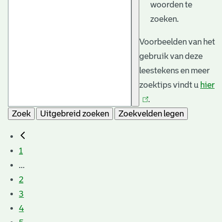
woorden te
zoeken.
Voorbeelden van het
gebruik van deze
leestekens en meer
zoektips vindt u
hier
(l
.
is
Zoek
Uitgebreid zoeken
Zoekvelden legen
e
1
...
2
3
4