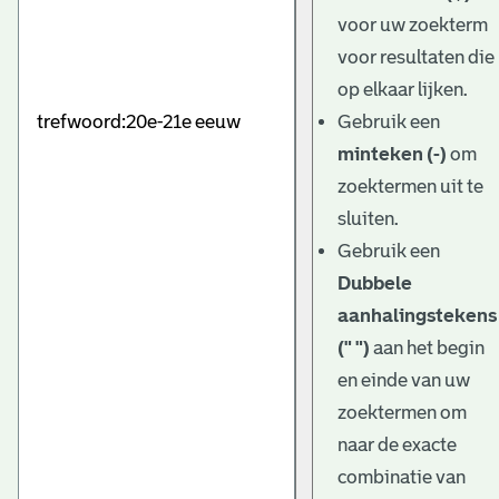
e
voor uw zoekterm
v
voor resultaten die
e
op elkaar lijken.
Gebruik een
n
minteken (-)
om
zoektermen uit te
sluiten.
Gebruik een
Dubbele
aanhalingstekens
(" ")
aan het begin
en einde van uw
zoektermen om
naar de exacte
combinatie van