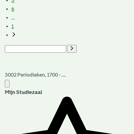
5
6
...
1
3002 Periodieken, 1700 - ....
Mijn Studiezaal