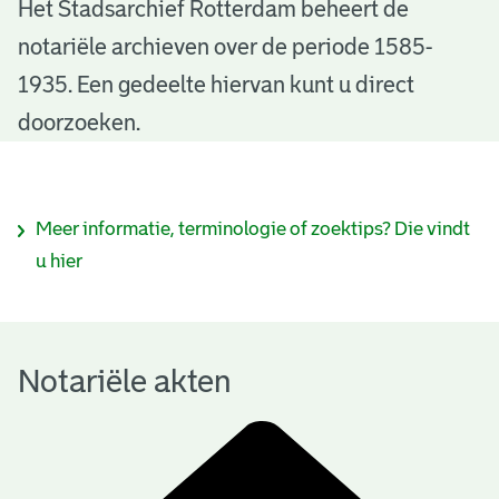
N
Het Stadsarchief Rotterdam beheert de
notariële archieven over de periode 1585-
o
1935. Een gedeelte hiervan kunt u direct
t
doorzoeken.
a
r
I
Meer informatie, terminologie of zoektips? Die vindt
i
n
u hier
ë
f
l
o
e
Notariële akten
r
a
m
k
a