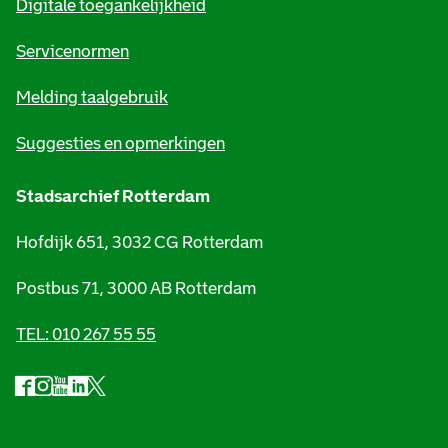
Digitale toegankelijkheid
a
t
Servicenormen
i
Melding taalgebruik
e
Suggesties en opmerkingen
Stadsarchief Rotterdam
Hofdijk 651, 3032 CG Rotterdam
Postbus 71, 3000 AB Rotterdam
TEL: 010 267 55 55
F
I
Y
L
X
S
a
n
o
i
S
o
c
s
u
n
t
e
t
t
k
a
c