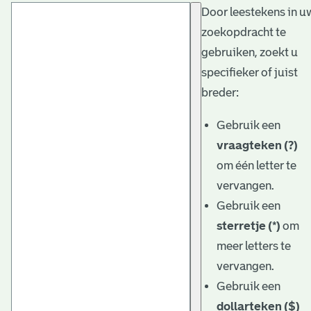
Door leestekens in u
t
zoekopdracht te
a
gebruiken, zoekt u
r
specifieker of juist
i
breder:
ë
Gebruik een
l
vraagteken (?)
om één letter te
e
vervangen.
a
Gebruik een
r
sterretje (*)
om
c
meer letters te
h
vervangen.
Gebruik een
i
dollarteken ($)