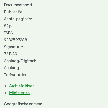
Documentsoort:
Publicatie
Aantal pagina's:
82 p.
ISBN:
9282597288
Signatuur:
72 B 40
Analoog/Digitaal:
Analoog
Trefwoorden:
Archiefgidsen
Ministeries
Geografische namen: