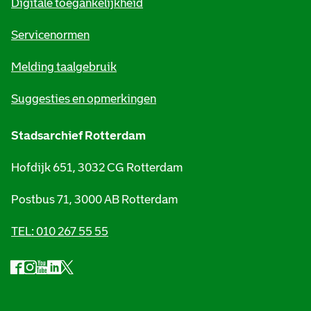
Digitale toegankelijkheid
a
t
Servicenormen
i
Melding taalgebruik
e
Suggesties en opmerkingen
Stadsarchief Rotterdam
Hofdijk 651, 3032 CG Rotterdam
Postbus 71, 3000 AB Rotterdam
TEL: 010 267 55 55
F
I
Y
L
X
S
a
n
o
i
S
o
c
s
u
n
t
e
t
t
k
a
c