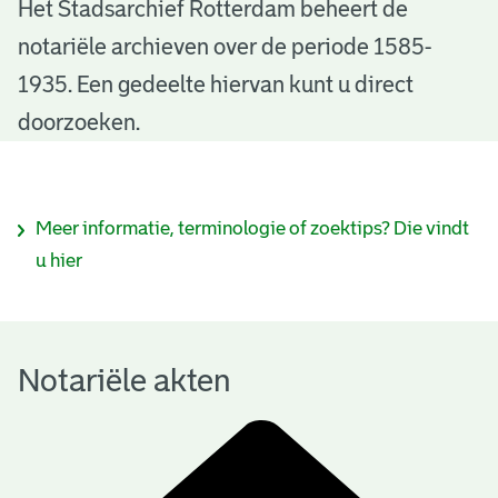
N
Het Stadsarchief Rotterdam beheert de
notariële archieven over de periode 1585-
o
1935. Een gedeelte hiervan kunt u direct
t
doorzoeken.
a
r
I
Meer informatie, terminologie of zoektips? Die vindt
i
n
u hier
ë
f
l
o
e
Notariële akten
r
a
m
k
a