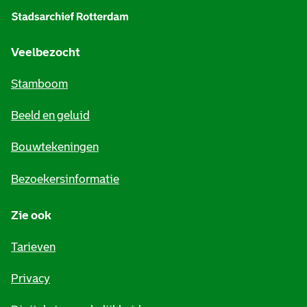
g
e
Veelbezocht
m
Stamboom
e
Beeld en geluid
n
e
Bouwtekeningen
i
Bezoekersinformatie
n
Zie ook
f
o
Tarieven
r
Privacy
m