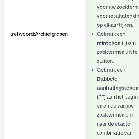
e
voor uw zoekterm
v
voor resultaten di
e
op elkaar lijken.
Gebruik een
n
minteken (-)
om
zoektermen uit te
sluiten.
Gebruik een
Dubbele
aanhalingsteken
(" ")
aan het begin
en einde van uw
zoektermen om
naar de exacte
combinatie van