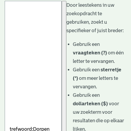
Door leestekens in uw
t
zoekopdracht te
a
gebruiken, zoekt u
r
specifieker of juist breder:
i
Gebruik een
ë
vraagteken (?)
om één
l
letter te vervangen.
Gebruik een
sterretje
e
(*)
om meer letters te
a
vervangen.
r
Gebruik een
c
dollarteken ($)
voor
h
uw zoekterm voor
resultaten die op elkaar
i
lijken.