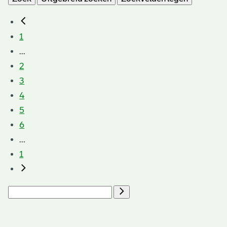
extern)
1
...
2
3
4
5
6
...
1