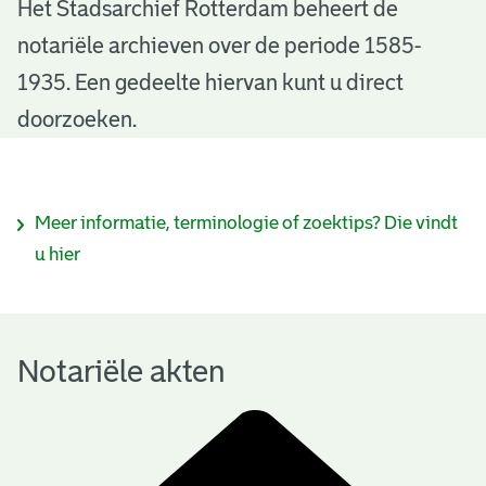
N
Het Stadsarchief Rotterdam beheert de
notariële archieven over de periode 1585-
o
1935. Een gedeelte hiervan kunt u direct
t
doorzoeken.
a
r
I
Meer informatie, terminologie of zoektips? Die vindt
i
n
u hier
ë
f
l
o
e
Notariële akten
r
a
m
k
a