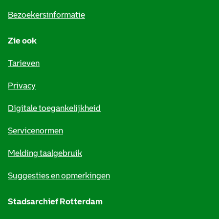
i
Bezoekersinformatie
n
Zie ook
f
o
Tarieven
r
Privacy
m
Digitale toegankelijkheid
a
t
Servicenormen
i
Melding taalgebruik
e
Suggesties en opmerkingen
Stadsarchief Rotterdam