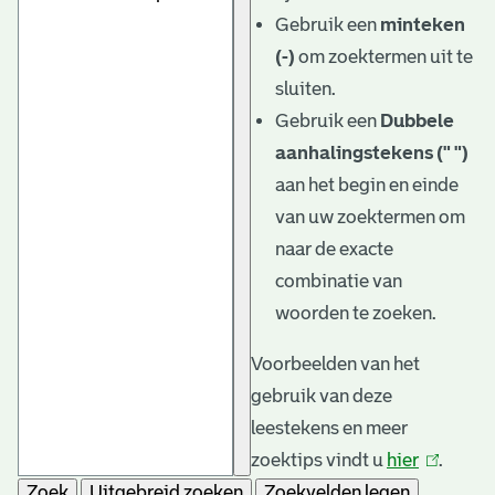
e
Gebruik een
minteken
v
(-)
om zoektermen uit te
e
sluiten.
Gebruik een
Dubbele
n
aanhalingstekens (" ")
aan het begin en einde
van uw zoektermen om
naar de exacte
combinatie van
woorden te zoeken.
Voorbeelden van het
gebruik van deze
leestekens en meer
zoektips vindt u
hier
(link
.
Zoek
Uitgebreid zoeken
Zoekvelden legen
is