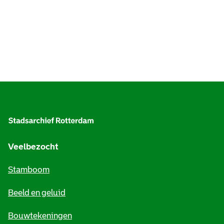
A
l
g
e
Veelbezocht
m
Stamboom
e
Beeld en geluid
n
e
Bouwtekeningen