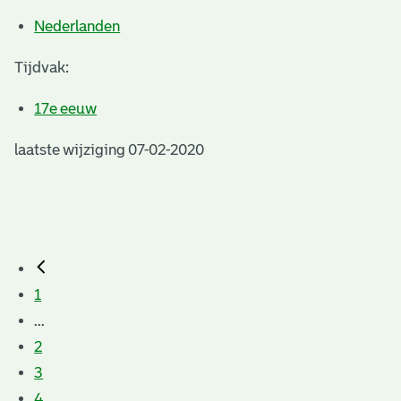
Nederlanden
Tijdvak:
17e eeuw
laatste wijziging 07-02-2020
1
...
2
3
4