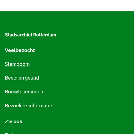
A
l
g
e
Veelbezocht
m
Stamboom
e
Beeld en geluid
n
e
Bouwtekeningen
i
Bezoekersinformatie
n
Zie ook
f