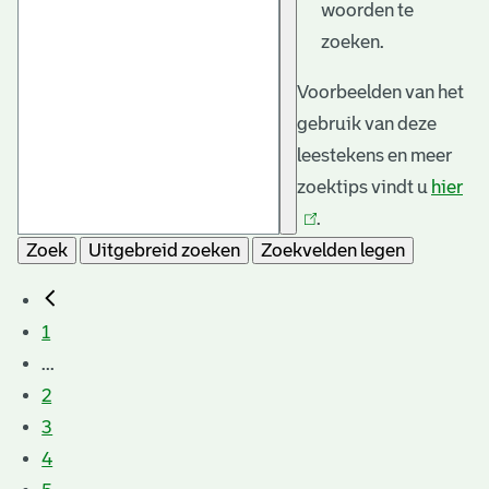
woorden te
zoeken.
Voorbeelden van het
gebruik van deze
leestekens en meer
zoektips vindt u
hier
(li
.
is
Zoek
Uitgebreid zoeken
Zoekvelden legen
ext
1
...
2
3
4