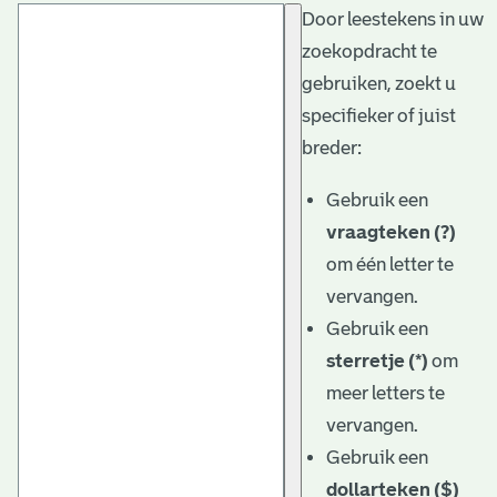
Door leestekens in uw
t
zoekopdracht te
a
gebruiken, zoekt u
r
specifieker of juist
i
breder:
ë
Gebruik een
l
vraagteken (?)
om één letter te
e
vervangen.
a
Gebruik een
r
sterretje (*)
om
c
meer letters te
h
vervangen.
Gebruik een
i
dollarteken ($)