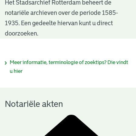
N
Het Stadsarchief Rotterdam beheert de
notariële archieven over de periode 1585-
o
1935. Een gedeelte hiervan kunt u direct
t
doorzoeken.
a
r
I
Meer informatie, terminologie of zoektips? Die vindt
i
n
u hier
ë
f
l
o
e
Notariële akten
r
a
m
k
a