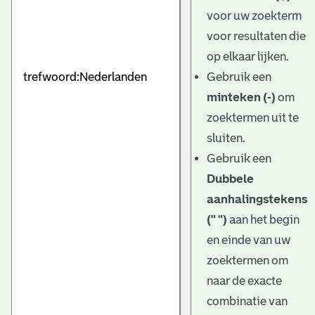
e
voor uw zoekterm
v
voor resultaten die
e
op elkaar lijken.
Gebruik een
n
minteken (-)
om
zoektermen uit te
sluiten.
Gebruik een
Dubbele
aanhalingstekens
(" ")
aan het begin
en einde van uw
zoektermen om
naar de exacte
combinatie van