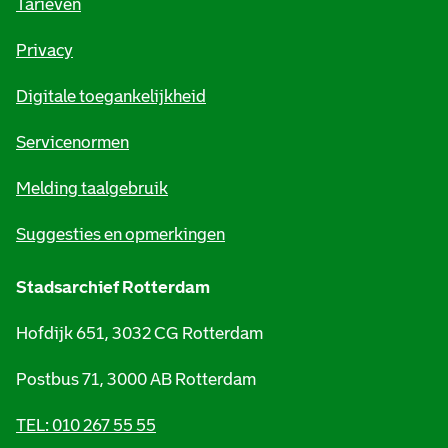
o
Tarieven
r
Privacy
m
Digitale toegankelijkheid
a
t
Servicenormen
i
Melding taalgebruik
e
Suggesties en opmerkingen
Stadsarchief Rotterdam
Hofdijk 651, 3032 CG Rotterdam
Postbus 71, 3000 AB Rotterdam
TEL: 010 267 55 55