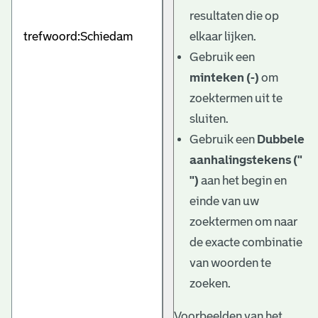
e
resultaten die op
v
elkaar lijken.
e
Gebruik een
minteken (-)
om
n
zoektermen uit te
sluiten.
Gebruik een
Dubbele
aanhalingstekens ("
")
aan het begin en
einde van uw
zoektermen om naar
de exacte combinatie
van woorden te
zoeken.
Voorbeelden van het