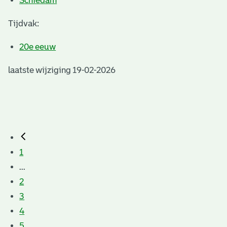
Schiedam
Tijdvak:
20e eeuw
laatste wijziging 19-02-2026
1
...
2
3
4
5