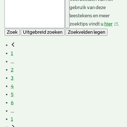
gebruik van deze
leestekens en meer
zoektips vindt u
hier
(link
.
Zoek
Uitgebreid zoeken
Zoekvelden legen
is
extern
1
...
2
3
4
5
6
...
1