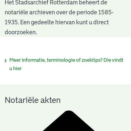
N
Het Stadsarchief Rotterdam beheert de
notariële archieven over de periode 1585-
o
1935. Een gedeelte hiervan kunt u direct
t
doorzoeken.
a
r
I
Meer informatie, terminologie of zoektips? Die vindt
i
n
u hier
ë
f
l
o
e
Notariële akten
r
a
m
k
a