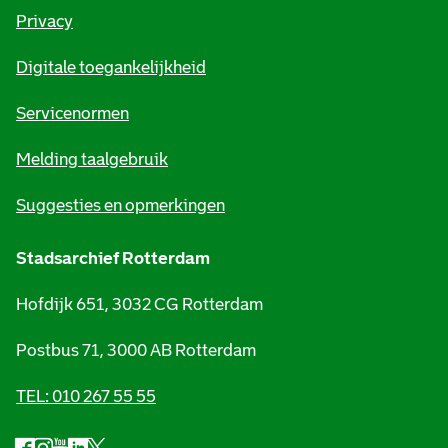
r
Privacy
m
Digitale toegankelijkheid
a
t
Servicenormen
i
Melding taalgebruik
e
Suggesties en opmerkingen
Stadsarchief Rotterdam
Hofdijk 651, 3032 CG Rotterdam
Postbus 71, 3000 AB Rotterdam
TEL: 010 267 55 55
F
I
Y
L
X