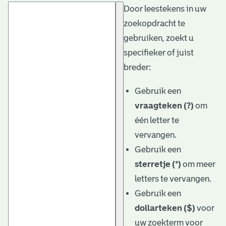
Door leestekens in uw
t
zoekopdracht te
a
gebruiken, zoekt u
r
specifieker of juist
i
breder:
ë
Gebruik een
l
vraagteken (?)
om
één letter te
e
vervangen.
a
Gebruik een
r
sterretje (*)
om meer
c
letters te vervangen.
h
Gebruik een
dollarteken ($)
voor
i
uw zoekterm voor