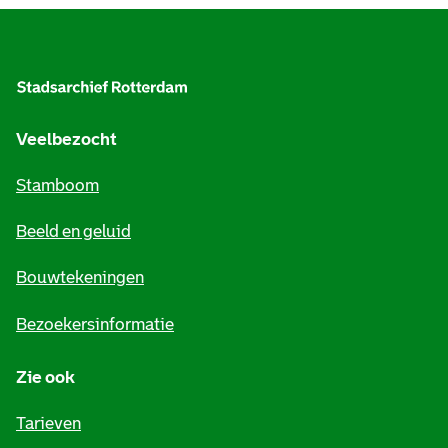
A
l
g
e
Veelbezocht
m
Stamboom
e
Beeld en geluid
n
e
Bouwtekeningen
i
Bezoekersinformatie
n
Zie ook
f
o
Tarieven