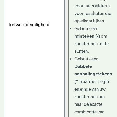
e
voor uw zoekterm
v
voor resultaten die
e
op elkaar lijken.
Gebruik een
n
minteken (-)
om
zoektermen uit te
sluiten.
Gebruik een
Dubbele
aanhalingstekens
(" ")
aan het begin
en einde van uw
zoektermen om
naar de exacte
combinatie van