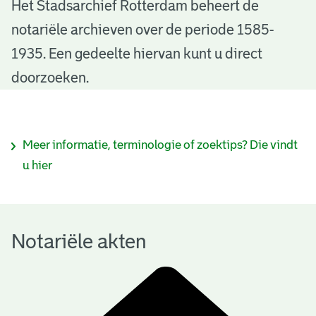
N
Het Stadsarchief Rotterdam beheert de
notariële archieven over de periode 1585-
o
1935. Een gedeelte hiervan kunt u direct
t
doorzoeken.
a
r
I
Meer informatie, terminologie of zoektips? Die vindt
i
n
u hier
ë
f
l
o
e
Notariële akten
r
a
m
k
a