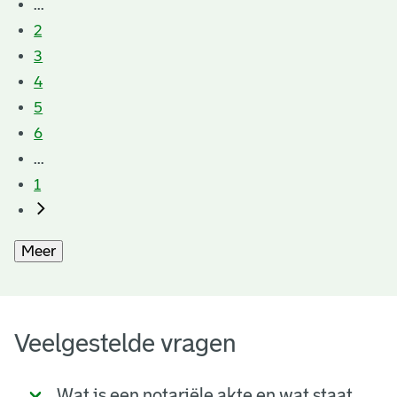
...
2
3
4
5
6
...
1
Meer
Veelgestelde vragen
Wat is een notariële akte en wat staat