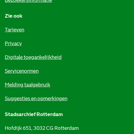
Bezoekersinformatie
n
Zie ook
f
o
Tarieven
r
Privacy
m
Digitale toegankelijkheid
a
t
Servicenormen
i
Melding taalgebruik
e
Suggesties en opmerkingen
Stadsarchief Rotterdam
Hofdijk 651, 3032 CG Rotterdam