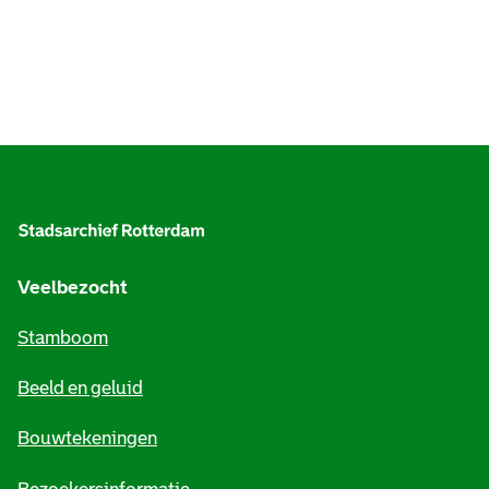
A
l
g
e
Veelbezocht
m
Stamboom
e
Beeld en geluid
n
e
Bouwtekeningen
i