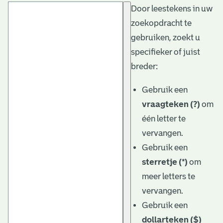
Door leestekens in uw
t
zoekopdracht te
a
gebruiken, zoekt u
r
specifieker of juist
i
breder:
ë
Gebruik een
l
vraagteken (?)
om
één letter te
e
vervangen.
a
Gebruik een
r
sterretje (*)
om
c
meer letters te
h
vervangen.
Gebruik een
i
dollarteken ($)