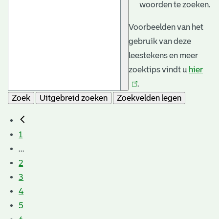
woorden te zoeken.
Voorbeelden van het
gebruik van deze
leestekens en meer
zoektips vindt u
hier
(link
.
is
Zoek
Uitgebreid zoeken
Zoekvelden legen
exte
1
...
2
3
4
5