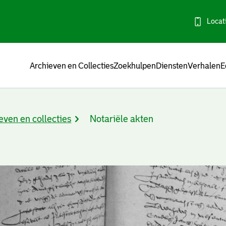
Locat
Menu
Archieven en Collecties
Zoekhulpen
Diensten
Verhalen
E
even en collecties
Notariële akten