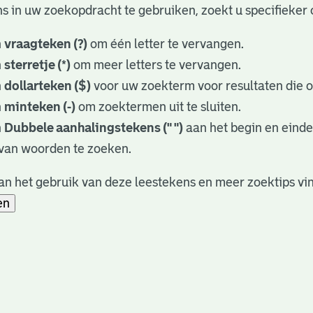
s in uw zoekopdracht te gebruiken, zoekt u specifieker o
n
vraagteken (?)
om één letter te vervangen.
n
sterretje (*)
om meer letters te vervangen.
n
dollarteken ($)
voor uw zoekterm voor resultaten die op
n
minteken (-)
om zoektermen uit te sluiten.
n
Dubbele aanhalingstekens (" ")
aan het begin en eind
van woorden te zoeken.
n het gebruik van deze leestekens en meer zoektips vi
en