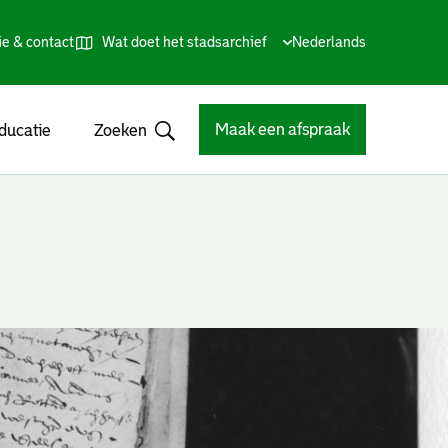
ie & contact
Wat doet het stadsarchief
Huidige
Nederlands
,
Talen
taal:
Kies
andere
taal
Maak een afspraak
ducatie
Zoeken
Open