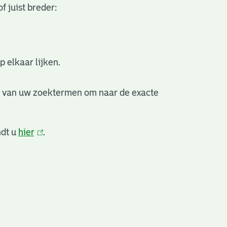
f juist breder:
 elkaar lijken.
e van uw zoektermen om naar de exacte
ndt u
hier
(link
.
is
extern)