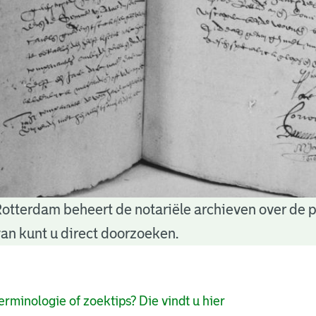
Rotterdam beheert de notariële archieven over de 
an kunt u direct doorzoeken.
pagina's
erminologie of zoektips? Die vindt u hier