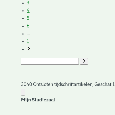
3
4
5
6
...
1
3040 Ontsloten tijdschriftartikelen, Geschat 
Mijn Studiezaal