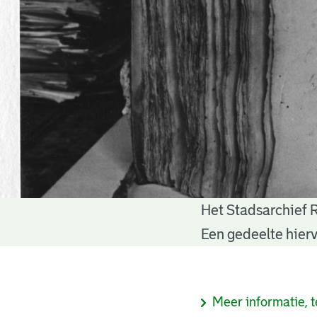
Het Stadsarchief 
Notariële
Een gedeelte hierv
akten
Informatie
Meer informatie, t