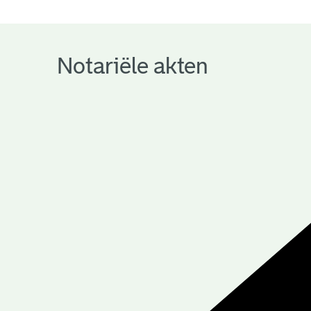
notariële
archieven
Notariële akten