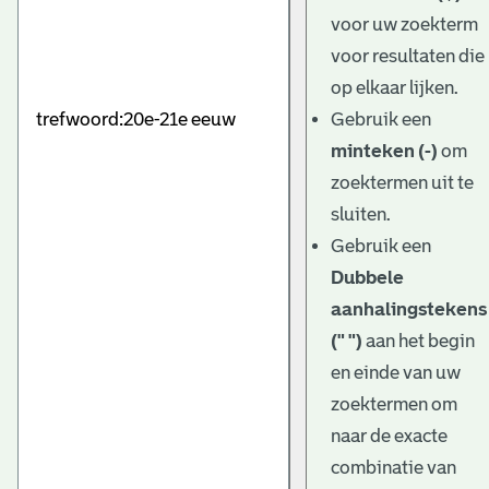
e
voor uw zoekterm
v
voor resultaten die
e
op elkaar lijken.
Gebruik een
n
minteken (-)
om
zoektermen uit te
sluiten.
Gebruik een
Dubbele
aanhalingstekens
(" ")
aan het begin
en einde van uw
zoektermen om
naar de exacte
combinatie van