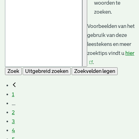
woorden te
zoeken.
Voorbeelden van het
gebruik van deze
leestekens en meer
zoektips vindt u
hier
(l
.
is
Zoek
Uitgebreid zoeken
Zoekvelden legen
e
1
...
2
3
4