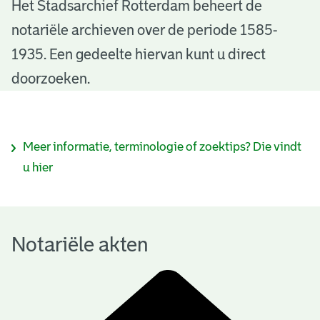
N
Het Stadsarchief Rotterdam beheert de
notariële archieven over de periode 1585-
o
1935. Een gedeelte hiervan kunt u direct
t
doorzoeken.
a
r
I
Meer informatie, terminologie of zoektips? Die vindt
i
n
u hier
ë
f
l
o
e
Notariële akten
r
a
m
k
a