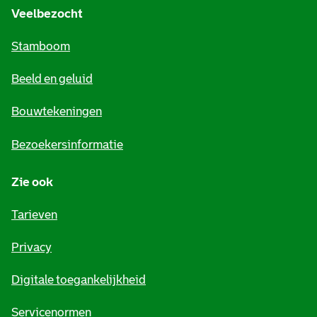
e
Veelbezocht
m
Stamboom
e
Beeld en geluid
n
e
Bouwtekeningen
i
Bezoekersinformatie
n
Zie ook
f
o
Tarieven
r
Privacy
m
Digitale toegankelijkheid
a
t
Servicenormen