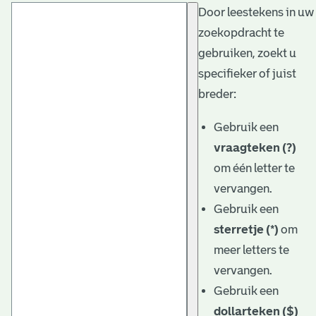
Door leestekens in uw
t
zoekopdracht te
a
gebruiken, zoekt u
r
specifieker of juist
i
breder:
ë
Gebruik een
l
vraagteken (?)
om één letter te
e
vervangen.
a
Gebruik een
r
sterretje (*)
om
c
meer letters te
h
vervangen.
Gebruik een
i
dollarteken ($)