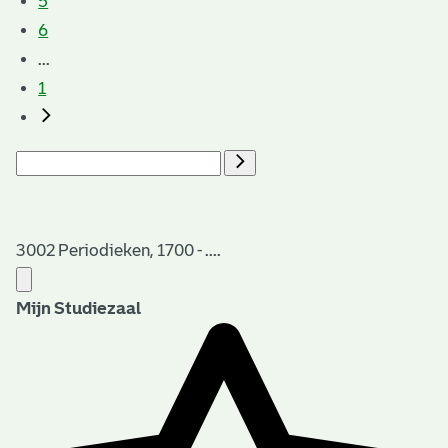
5
6
...
1
3002 Periodieken, 1700 - ....
Mijn Studiezaal