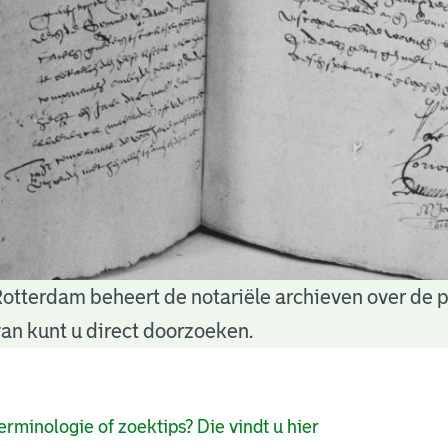
Rotterdam beheert de notariële archieven over de 
an kunt u direct doorzoeken.
pagina's
erminologie of zoektips? Die vindt u hier