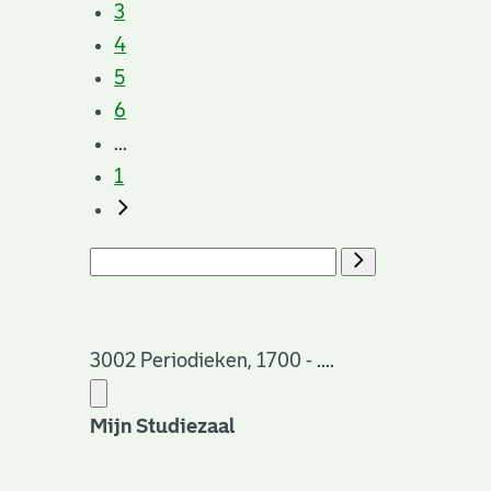
3
4
5
6
...
1
3002 Periodieken, 1700 - ....
Mijn Studiezaal