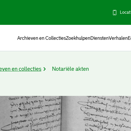
Locat
Menu
Archieven en Collecties
Zoekhulpen
Diensten
Verhalen
E
even en collecties
Notariële akten