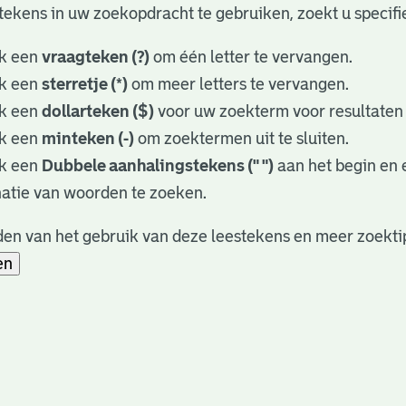
tekens in uw zoekopdracht te gebruiken, zoekt u specifie
k een
vraagteken (?)
om één letter te vervangen.
k een
sterretje (*)
om meer letters te vervangen.
k een
dollarteken ($)
voor uw zoekterm voor resultaten d
k een
minteken (-)
om zoektermen uit te sluiten.
k een
Dubbele aanhalingstekens (" ")
aan het begin en
atie van woorden te zoeken.
en van het gebruik van deze leestekens en meer zoekti
en