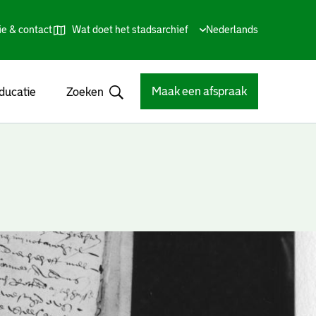
ie & contact
Wat doet het stadsarchief
Huidige
Nederlands
,
Talen
taal:
Kies
andere
taal
Maak een afspraak
ducatie
Zoeken
Open