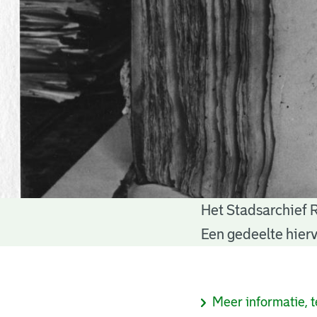
Het Stadsarchief 
Notariële
Een gedeelte hierv
akten
Informatie
Meer informatie, t