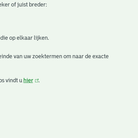
ker of juist breder:
ie op elkaar lijken.
 einde van uw zoektermen om naar de exacte
ps vindt u
hier
(link
.
is
extern)