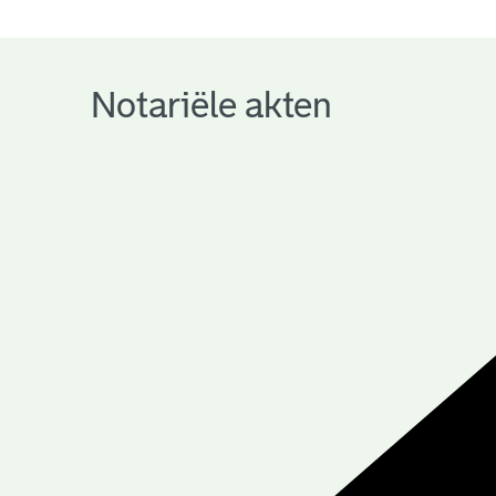
notariële
archieven
Notariële akten