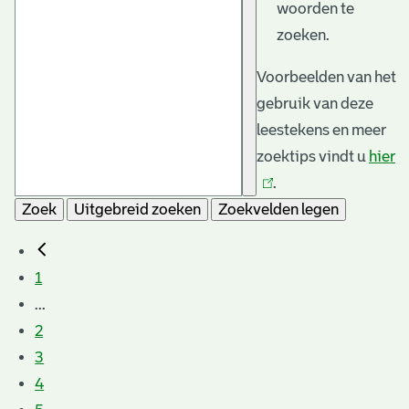
woorden te
zoeken.
Voorbeelden van het
gebruik van deze
leestekens en meer
zoektips vindt u
hier
(l
.
is
Zoek
Uitgebreid zoeken
Zoekvelden legen
e
1
...
2
3
4