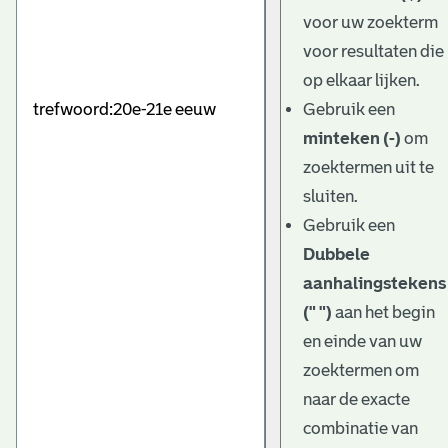
e
voor uw zoekterm
v
voor resultaten die
e
op elkaar lijken.
Gebruik een
n
minteken (-)
om
zoektermen uit te
sluiten.
Gebruik een
Dubbele
aanhalingstekens
(" ")
aan het begin
en einde van uw
zoektermen om
naar de exacte
combinatie van