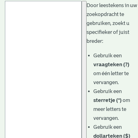
Door leestekens in uw
t
zoekopdracht te
a
gebruiken, zoekt u
r
specifieker of juist
i
breder:
ë
Gebruik een
l
vraagteken (?)
om één letter te
e
vervangen.
a
Gebruik een
r
sterretje (*)
om
c
meer letters te
h
vervangen.
Gebruik een
i
dollarteken ($)