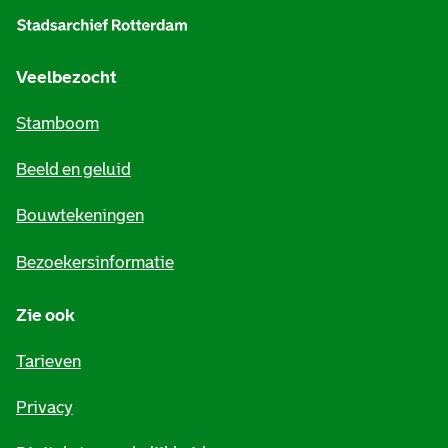
l
g
e
Veelbezocht
m
Stamboom
e
Beeld en geluid
n
e
Bouwtekeningen
i
Bezoekersinformatie
n
Zie ook
f
o
Tarieven
r
Privacy
m