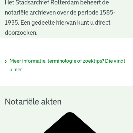
N
Het Stadsarchief Rotterdam beheert de
notariële archieven over de periode 1585-
o
1935. Een gedeelte hiervan kunt u direct
t
doorzoeken.
a
r
I
Meer informatie, terminologie of zoektips? Die vindt
i
n
u hier
ë
f
l
o
e
Notariële akten
r
a
m
k
a