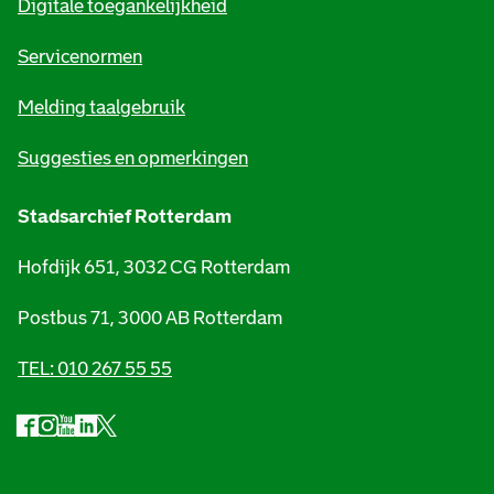
Digitale toegankelijkheid
a
t
Servicenormen
i
Melding taalgebruik
e
Suggesties en opmerkingen
Stadsarchief Rotterdam
Hofdijk 651, 3032 CG Rotterdam
Postbus 71, 3000 AB Rotterdam
TEL: 010 267 55 55
F
I
Y
L
X
S
a
n
o
i
S
o
c
s
u
n
t
e
t
t
k
a
c