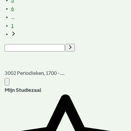
5
6
...
1
3002 Periodieken, 1700 - ....
Mijn Studiezaal