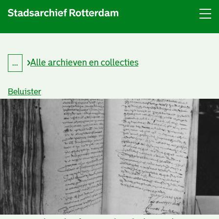
Menu
Open
menu
Alle archieven en collecties
...
K
Kruimelpad
r
uitklappen
u
Beluister
i
m
e
l
p
a
d