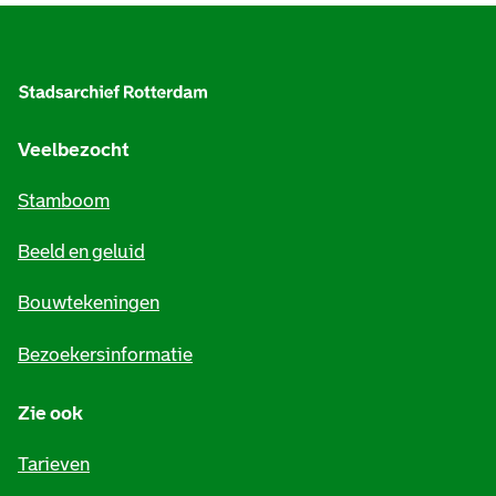
A
l
g
e
Veelbezocht
m
Stamboom
e
Beeld en geluid
n
e
Bouwtekeningen
i
Bezoekersinformatie
n
Zie ook
f
o
Tarieven