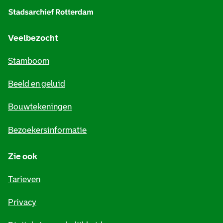
g
e
Veelbezocht
m
Stamboom
e
Beeld en geluid
n
e
Bouwtekeningen
i
Bezoekersinformatie
n
Zie ook
f
o
Tarieven
r
Privacy
m