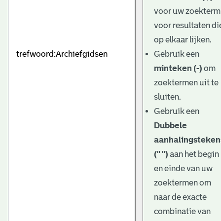
e
voor uw zoekterm
v
voor resultaten di
e
op elkaar lijken.
Gebruik een
n
minteken (-)
om
zoektermen uit te
sluiten.
Gebruik een
Dubbele
aanhalingsteken
(" ")
aan het begin
en einde van uw
zoektermen om
naar de exacte
combinatie van