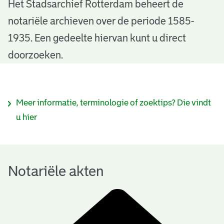
N
Het Stadsarchief Rotterdam beheert de
notariële archieven over de periode 1585-
o
1935. Een gedeelte hiervan kunt u direct
t
doorzoeken.
a
r
I
Meer informatie, terminologie of zoektips? Die vindt
i
n
u hier
ë
f
l
o
e
Notariële akten
r
a
m
k
a