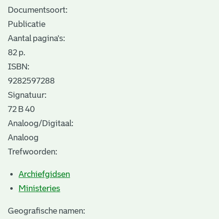
Documentsoort:
Publicatie
Aantal pagina's:
82 p.
ISBN:
9282597288
Signatuur:
72 B 40
Analoog/Digitaal:
Analoog
Trefwoorden:
Archiefgidsen
Ministeries
Geografische namen: