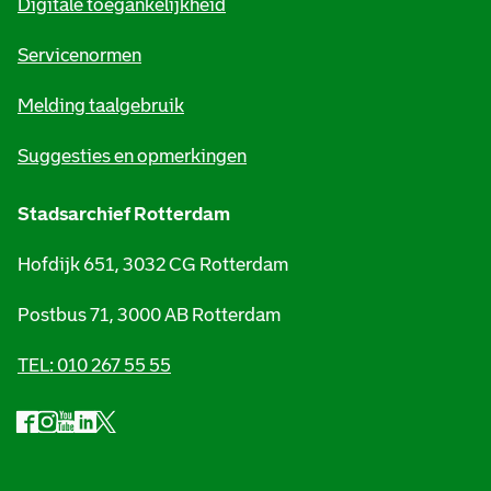
Digitale toegankelijkheid
a
t
Servicenormen
i
Melding taalgebruik
e
Suggesties en opmerkingen
Stadsarchief Rotterdam
Hofdijk 651, 3032 CG Rotterdam
Postbus 71, 3000 AB Rotterdam
TEL: 010 267 55 55
F
I
Y
L
X
S
a
n
o
i
S
o
c
s
u
n
t
e
t
t
k
a
c