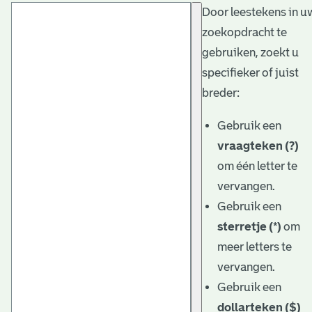
Door leestekens in u
t
zoekopdracht te
a
gebruiken, zoekt u
r
specifieker of juist
i
breder:
ë
Gebruik een
l
vraagteken (?)
om één letter te
e
vervangen.
a
Gebruik een
r
sterretje (*)
om
c
meer letters te
h
vervangen.
Gebruik een
i
dollarteken ($)