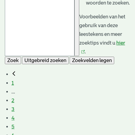
woorden te zoeken.
Voorbeelden van het
gebruik van deze
leestekens en meer
zoektips vindt u
hier
(link
.
is
Zoek
Uitgebreid zoeken
Zoekvelden legen
exte
1
...
2
3
4
5