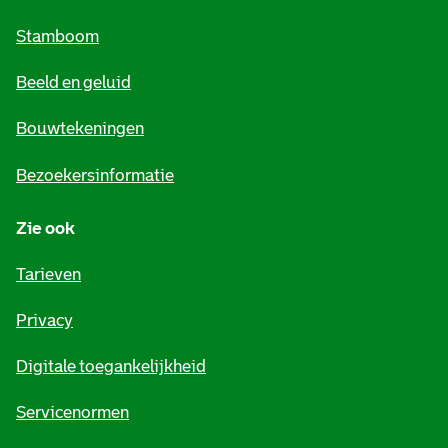
m
Stamboom
e
Beeld en geluid
n
e
Bouwtekeningen
i
Bezoekersinformatie
n
Zie ook
f
o
Tarieven
r
Privacy
m
Digitale toegankelijkheid
a
t
Servicenormen