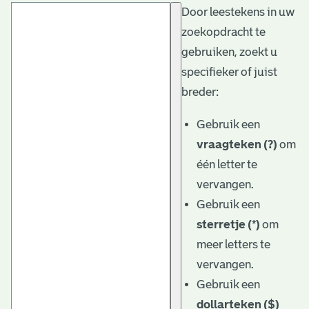
Door leestekens in uw
t
zoekopdracht te
a
gebruiken, zoekt u
r
specifieker of juist
i
breder:
ë
Gebruik een
l
vraagteken (?)
om
één letter te
e
vervangen.
a
Gebruik een
r
sterretje (*)
om
c
meer letters te
h
vervangen.
Gebruik een
i
dollarteken ($)