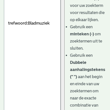
e
voor uw zoekterm
v
voor resultaten die
e
op elkaar lijken.
Gebruik een
n
minteken (-)
om
zoektermen uit te
sluiten.
Gebruik een
Dubbele
aanhalingstekens
(" ")
aan het begin
en einde van uw
zoektermen om
naar de exacte
combinatie van