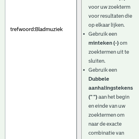
e
voor uw zoekterm
v
voor resultaten die
e
op elkaar lijken.
Gebruik een
n
minteken (-)
om
zoektermen uit te
sluiten.
Gebruik een
Dubbele
aanhalingstekens
(" ")
aan het begin
en einde van uw
zoektermen om
naar de exacte
combinatie van