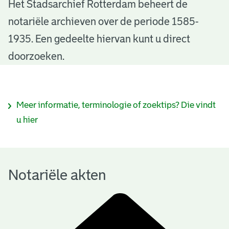
N
Het Stadsarchief Rotterdam beheert de
notariële archieven over de periode 1585-
o
1935. Een gedeelte hiervan kunt u direct
t
doorzoeken.
a
r
I
Meer informatie, terminologie of zoektips? Die vindt
i
n
u hier
ë
f
l
o
e
Notariële akten
r
a
m
k
a