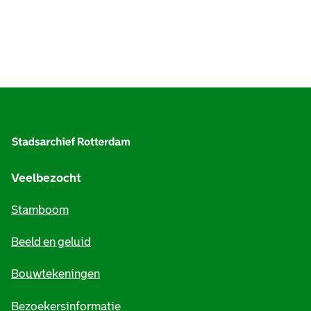
A
l
g
e
Veelbezocht
m
Stamboom
e
Beeld en geluid
n
e
Bouwtekeningen
i
Bezoekersinformatie