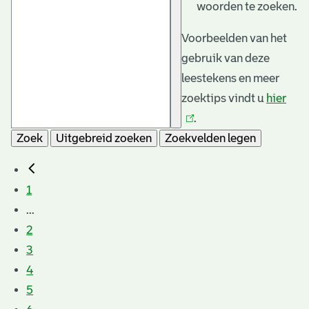
woorden te zoeken.
Voorbeelden van het
gebruik van deze
leestekens en meer
zoektips vindt u
hier
(link
.
is
Zoek
Uitgebreid zoeken
Zoekvelden legen
exte
1
...
2
3
4
5