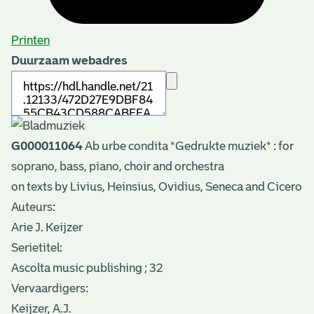
Printen
Duurzaam webadres
G000011064
Ab urbe condita *Gedrukte muziek* : for
soprano, bass, piano, choir and orchestra
on texts by Livius, Heinsius, Ovidius, Seneca and Cicero
Auteurs:
Arie J. Keijzer
Serietitel:
Ascolta music publishing ; 32
Vervaardigers:
Keijzer, A.J.