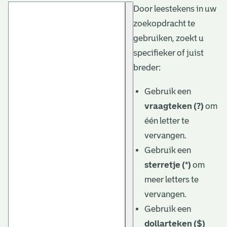
Door leestekens in uw
t
zoekopdracht te
a
gebruiken, zoekt u
r
specifieker of juist
i
breder:
ë
Gebruik een
l
vraagteken (?)
om
één letter te
e
vervangen.
a
Gebruik een
r
sterretje (*)
om
c
meer letters te
h
vervangen.
Gebruik een
i
dollarteken ($)