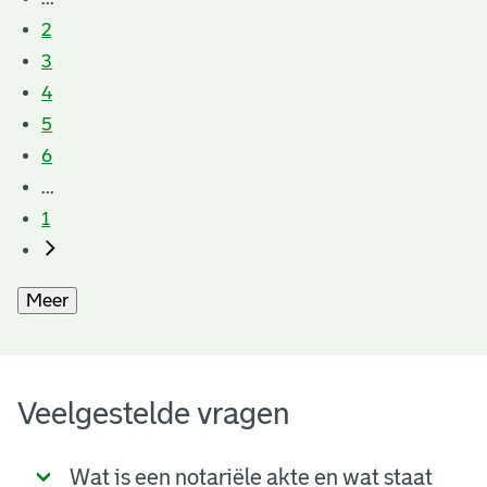
2
3
4
5
6
...
1
Meer
Veelgestelde vragen
Wat is een notariële akte en wat staat