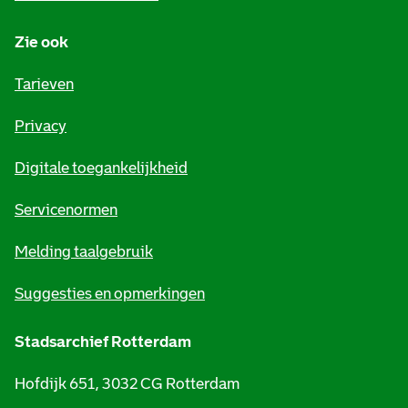
n
Zie ook
f
o
Tarieven
r
Privacy
m
Digitale toegankelijkheid
a
t
Servicenormen
i
Melding taalgebruik
e
Suggesties en opmerkingen
Stadsarchief Rotterdam
Hofdijk 651, 3032 CG Rotterdam