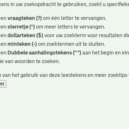
ens in uw zoekopdracht te gebruiken, zoekt u specifieker
een
vraagteken (?)
om één letter te vervangen.
een
sterretje (*)
om meer letters te vervangen.
een
dollarteken ($)
voor uw zoekterm voor resultaten die
een
minteken (-)
om zoektermen uit te sluiten.
een
Dubbele aanhalingstekens (" ")
aan het begin en ei
ie van woorden te zoeken.
 van het gebruik van deze leestekens en meer zoektips 
en