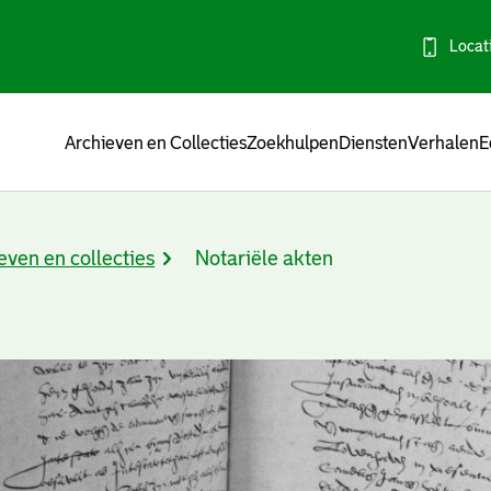
Locat
Menu
Archieven en Collecties
Zoekhulpen
Diensten
Verhalen
E
even en collecties
Notariële akten