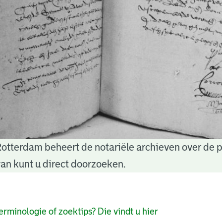
Rotterdam beheert de notariële archieven over de 
an kunt u direct doorzoeken.
pagina's
erminologie of zoektips? Die vindt u hier