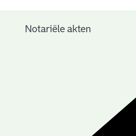
notariële
archieven
Notariële akten