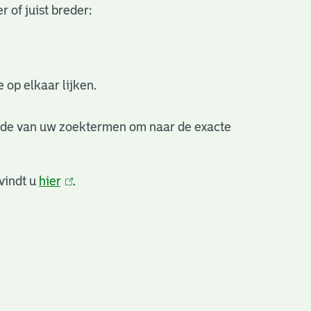
 of juist breder:
 op elkaar lijken.
nde van uw zoektermen om naar de exacte
vindt u
hier
(link
.
is
extern)