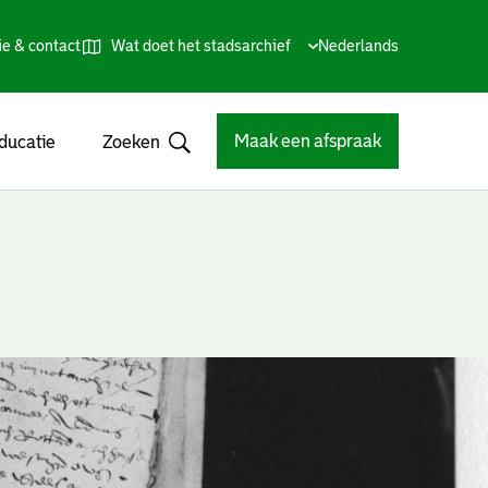
ie & contact
Wat doet het stadsarchief
Huidige
Nederlands
,
Talen
taal:
Kies
andere
taal
Maak een afspraak
ducatie
Zoeken
Open