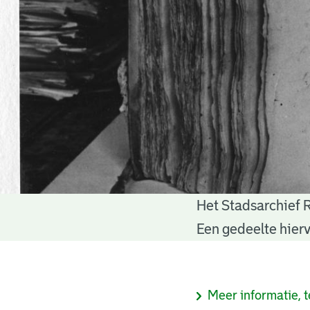
Het Stadsarchief 
Notariële
Een gedeelte hierv
akten
Informatie
Meer informatie, t