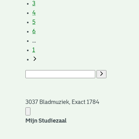
3
4
5
6
...
1
3037 Bladmuziek, Exact 1784
Mijn Studiezaal