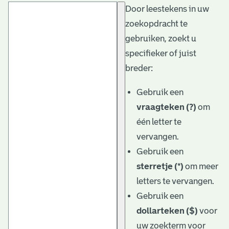
Door leestekens in uw
t
zoekopdracht te
a
gebruiken, zoekt u
r
specifieker of juist
i
breder:
ë
Gebruik een
l
vraagteken (?)
om
één letter te
e
vervangen.
a
Gebruik een
r
sterretje (*)
om meer
c
letters te vervangen.
h
Gebruik een
dollarteken ($)
voor
i
uw zoekterm voor