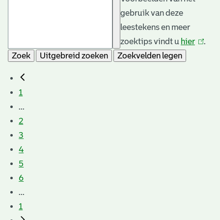
gebruik van deze
leestekens en meer
zoektips vindt u
hier
(link
.
Zoek
Uitgebreid zoeken
Zoekvelden legen
is
extern
1
...
2
3
4
5
6
...
1