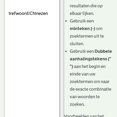
e
resultaten die op
v
elkaar lijken.
e
Gebruik een
minteken (-)
om
n
zoektermen uit te
sluiten.
Gebruik een
Dubbele
aanhalingstekens ("
")
aan het begin en
einde van uw
zoektermen om naar
de exacte combinatie
van woorden te
zoeken.
Voorbeelden van het