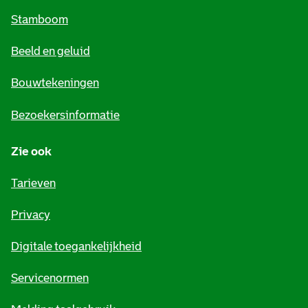
m
Stamboom
e
Beeld en geluid
n
e
Bouwtekeningen
i
Bezoekersinformatie
n
Zie ook
f
o
Tarieven
r
Privacy
m
Digitale toegankelijkheid
a
t
Servicenormen
i