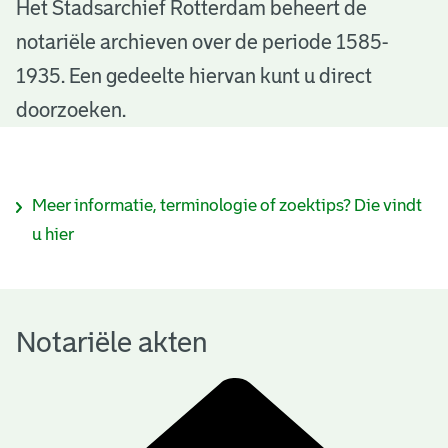
N
Het Stadsarchief Rotterdam beheert de
notariële archieven over de periode 1585-
o
1935. Een gedeelte hiervan kunt u direct
t
doorzoeken.
a
r
I
Meer informatie, terminologie of zoektips? Die vindt
i
n
u hier
ë
f
l
o
e
Notariële akten
r
a
m
k
a