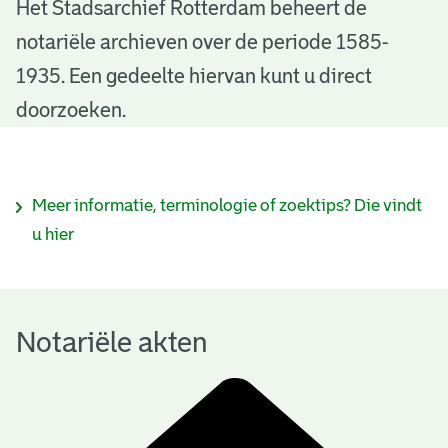
N
Het Stadsarchief Rotterdam beheert de
notariële archieven over de periode 1585-
o
1935. Een gedeelte hiervan kunt u direct
t
doorzoeken.
a
r
I
Meer informatie, terminologie of zoektips? Die vindt
i
n
u hier
ë
f
l
o
e
Notariële akten
r
a
m
k
a