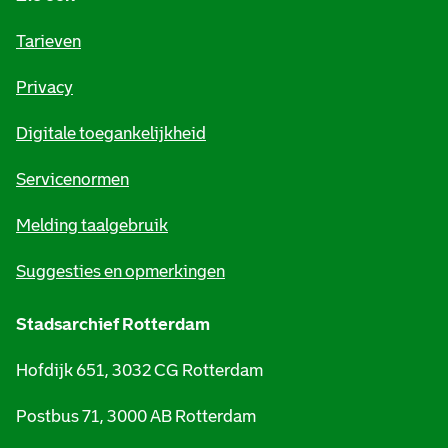
f
o
Tarieven
r
Privacy
m
Digitale toegankelijkheid
a
t
Servicenormen
i
Melding taalgebruik
e
Suggesties en opmerkingen
Stadsarchief Rotterdam
Hofdijk 651, 3032 CG Rotterdam
Postbus 71, 3000 AB Rotterdam