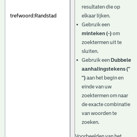
e
resultaten die op
v
elkaar lijken.
e
Gebruik een
minteken (-)
om
n
zoektermen uit te
sluiten.
Gebruik een
Dubbele
aanhalingstekens ("
")
aan het begin en
einde van uw
zoektermen om naar
de exacte combinatie
van woorden te
zoeken.
Voorbeelden van het