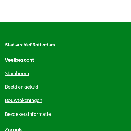
A
l
g
e
Veelbezocht
m
Stamboom
e
Beeld en geluid
n
e
Bouwtekeningen
i
Bezoekersinformatie
n
Zie ook