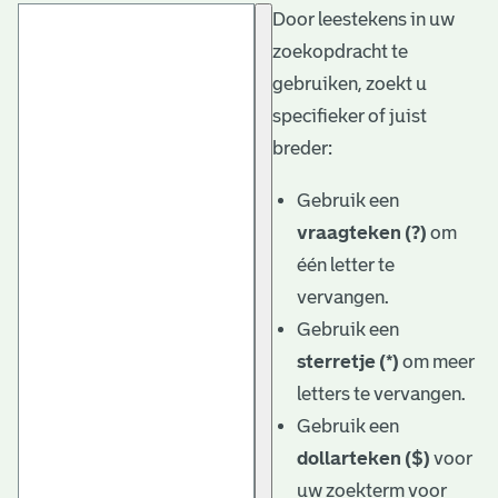
Door leestekens in uw
t
zoekopdracht te
a
gebruiken, zoekt u
r
specifieker of juist
i
breder:
ë
Gebruik een
l
vraagteken (?)
om
één letter te
e
vervangen.
a
Gebruik een
r
sterretje (*)
om meer
c
letters te vervangen.
h
Gebruik een
dollarteken ($)
voor
i
uw zoekterm voor