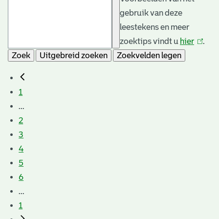
gebruik van deze
leestekens en meer
zoektips vindt u
hier
(link
.
Zoek
Uitgebreid zoeken
Zoekvelden legen
is
extern
1
...
2
3
4
5
6
...
1