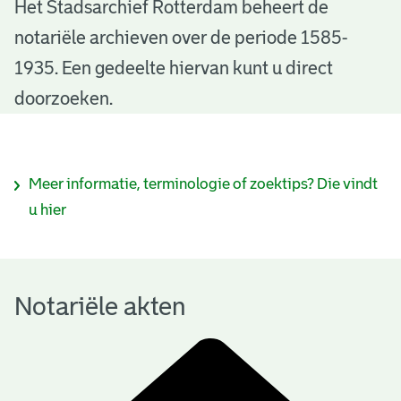
N
Het Stadsarchief Rotterdam beheert de
notariële archieven over de periode 1585-
o
1935. Een gedeelte hiervan kunt u direct
t
doorzoeken.
a
r
I
Meer informatie, terminologie of zoektips? Die vindt
i
n
u hier
ë
f
l
o
e
Notariële akten
r
a
m
k
a