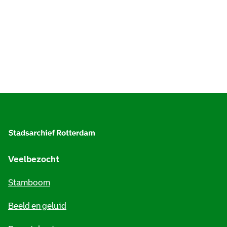
A
l
g
e
Veelbezocht
m
Stamboom
e
Beeld en geluid
n