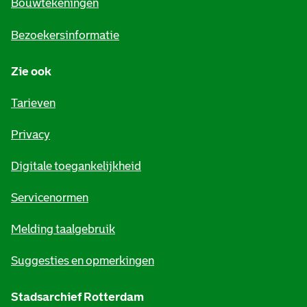
e
Bouwtekeningen
i
Bezoekersinformatie
n
Zie ook
f
o
Tarieven
r
Privacy
m
Digitale toegankelijkheid
a
t
Servicenormen
i
Melding taalgebruik
e
Suggesties en opmerkingen
Stadsarchief Rotterdam