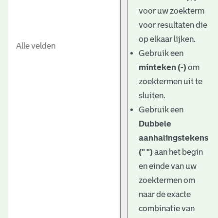
e
voor uw zoekterm
v
voor resultaten die
e
op elkaar lijken.
Gebruik een
n
minteken (-)
om
zoektermen uit te
sluiten.
Gebruik een
Dubbele
aanhalingstekens
(" ")
aan het begin
en einde van uw
zoektermen om
naar de exacte
combinatie van