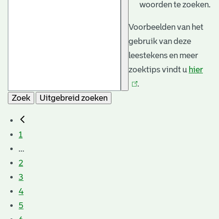
woorden te zoeken.
Voorbeelden van het
gebruik van deze
leestekens en meer
zoektips vindt u
hier
(link
.
is
Zoek
Uitgebreid zoeken
exte
1
...
2
3
4
5