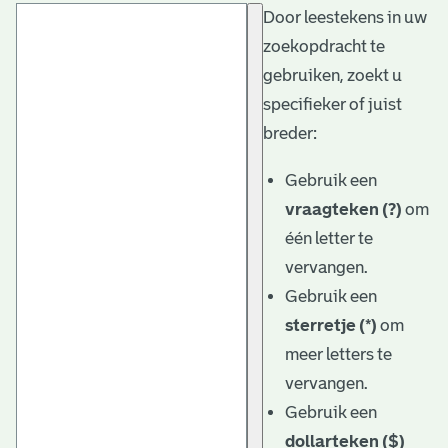
Door leestekens in uw
t
zoekopdracht te
a
gebruiken, zoekt u
r
specifieker of juist
i
breder:
ë
Gebruik een
l
vraagteken (?)
om
één letter te
e
vervangen.
a
Gebruik een
r
sterretje (*)
om
c
meer letters te
h
vervangen.
Gebruik een
i
dollarteken ($)