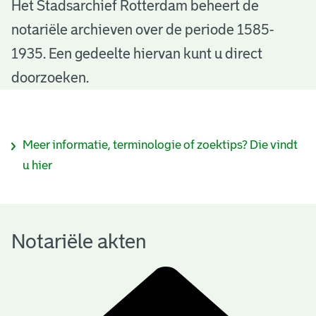
N
Het Stadsarchief Rotterdam beheert de
notariële archieven over de periode 1585-
o
1935. Een gedeelte hiervan kunt u direct
t
doorzoeken.
a
r
I
Meer informatie, terminologie of zoektips? Die vindt
i
n
u hier
ë
f
l
o
e
Notariële akten
r
a
m
k
a