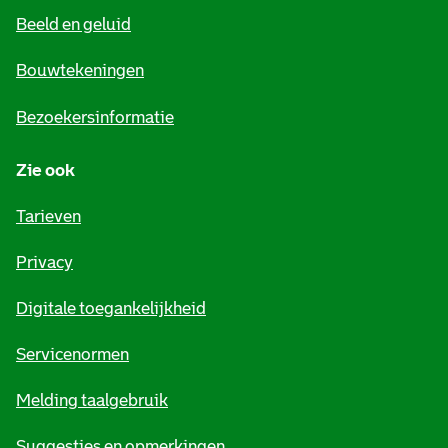
Beeld en geluid
n
e
Bouwtekeningen
i
Bezoekersinformatie
n
Zie ook
f
o
Tarieven
r
Privacy
m
Digitale toegankelijkheid
a
t
Servicenormen
i
Melding taalgebruik
e
Suggesties en opmerkingen