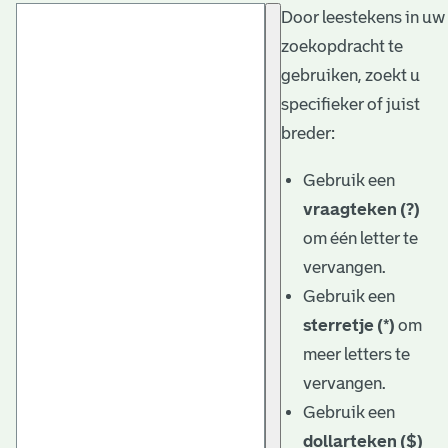
Door leestekens in uw
t
zoekopdracht te
a
gebruiken, zoekt u
r
specifieker of juist
i
breder:
ë
Gebruik een
l
vraagteken (?)
om één letter te
e
vervangen.
a
Gebruik een
r
sterretje (*)
om
c
meer letters te
h
vervangen.
Gebruik een
i
dollarteken ($)