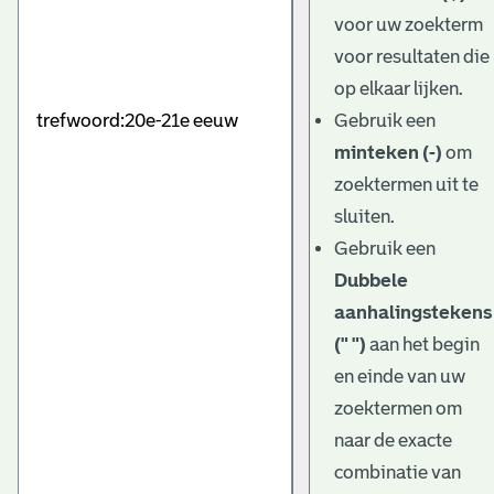
e
voor uw zoekterm
v
voor resultaten die
e
op elkaar lijken.
Gebruik een
n
minteken (-)
om
zoektermen uit te
sluiten.
Gebruik een
Dubbele
aanhalingstekens
(" ")
aan het begin
en einde van uw
zoektermen om
naar de exacte
combinatie van