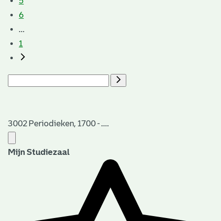
5
6
...
1
3002 Periodieken, 1700 - ....
Mijn Studiezaal