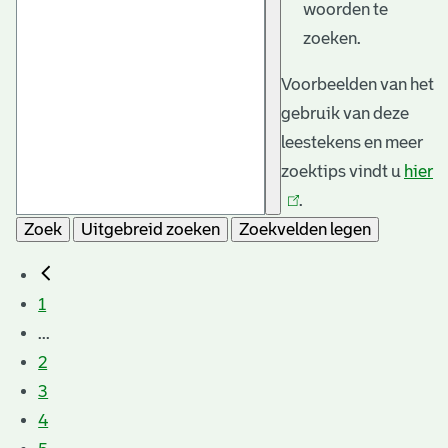
woorden te
zoeken.
Voorbeelden van het
gebruik van deze
leestekens en meer
zoektips vindt u
hier
(l
.
is
Zoek
Uitgebreid zoeken
Zoekvelden legen
e
1
...
2
3
4