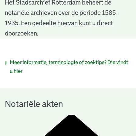
N
Het Stadsarchief Rotterdam beheert de
notariële archieven over de periode 1585-
o
1935. Een gedeelte hiervan kunt u direct
t
doorzoeken.
a
r
I
Meer informatie, terminologie of zoektips? Die vindt
i
n
u hier
ë
f
l
o
e
Notariële akten
r
a
m
k
a