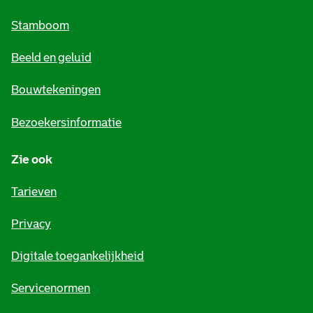
m
Stamboom
e
Beeld en geluid
n
e
Bouwtekeningen
i
Bezoekersinformatie
n
Zie ook
f
o
Tarieven
r
Privacy
m
Digitale toegankelijkheid
a
t
Servicenormen