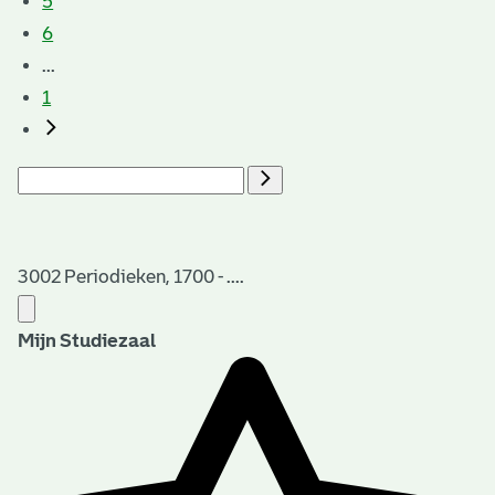
5
6
...
1
3002 Periodieken, 1700 - ....
Mijn Studiezaal