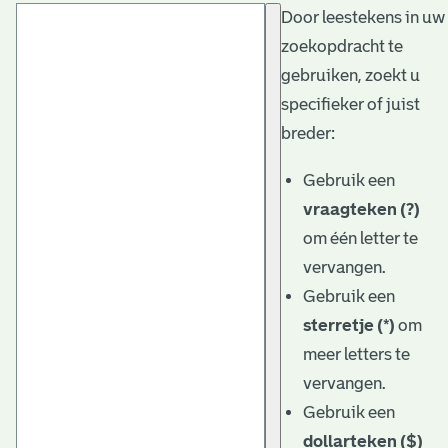
Door leestekens in uw
t
zoekopdracht te
a
gebruiken, zoekt u
r
specifieker of juist
i
breder:
ë
Gebruik een
l
vraagteken (?)
om één letter te
e
vervangen.
a
Gebruik een
r
sterretje (*)
om
c
meer letters te
h
vervangen.
Gebruik een
i
dollarteken ($)