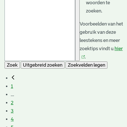
woorden te
zoeken.
Voorbeelden van het
gebruik van deze
leestekens en meer
zoektips vindt u
hier
(l
.
is
Zoek
Uitgebreid zoeken
Zoekvelden legen
e
1
...
2
3
4