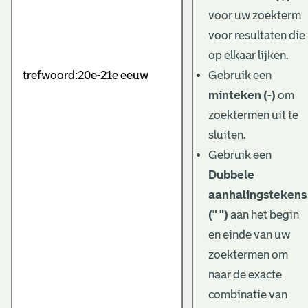
e
voor uw zoekterm
v
voor resultaten die
e
op elkaar lijken.
Gebruik een
n
minteken (-)
om
zoektermen uit te
sluiten.
Gebruik een
Dubbele
aanhalingstekens
(" ")
aan het begin
en einde van uw
zoektermen om
naar de exacte
combinatie van