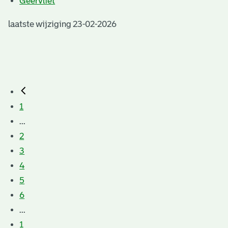
Geervliet
laatste wijziging 23-02-2026
1
...
2
3
4
5
6
...
1