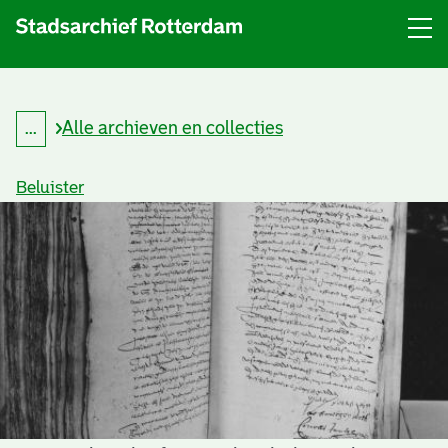
Menu
Open
menu
Alle archieven en collecties
...
K
Kruimelpad
r
uitklappen
u
Beluister
i
m
e
l
p
a
d