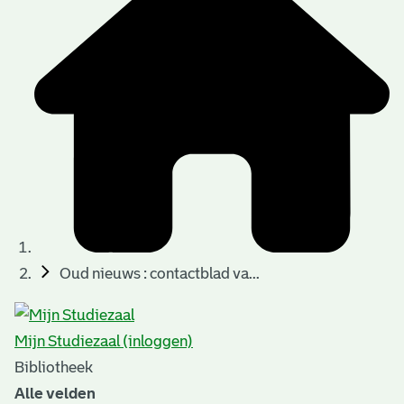
t
t
i
e
e
n
p
a
g
i
n
a
Oud nieuws : contactblad va...
'
s
Mijn Studiezaal (inloggen)
n
Bibliotheek
o
Alle velden