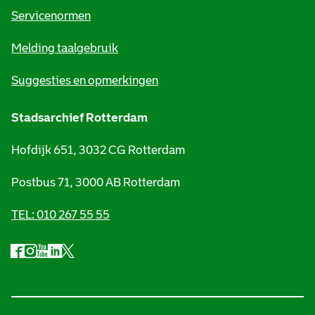
t
Servicenormen
i
Melding taalgebruik
e
Suggesties en opmerkingen
Stadsarchief Rotterdam
Hofdijk 651, 3032 CG Rotterdam
Postbus 71, 3000 AB Rotterdam
TEL: 010 267 55 55
F
I
Y
L
X
S
a
n
o
i
S
o
c
s
u
n
t
e
t
t
k
a
c
b
a
u
e
d
i
o
g
b
d
s