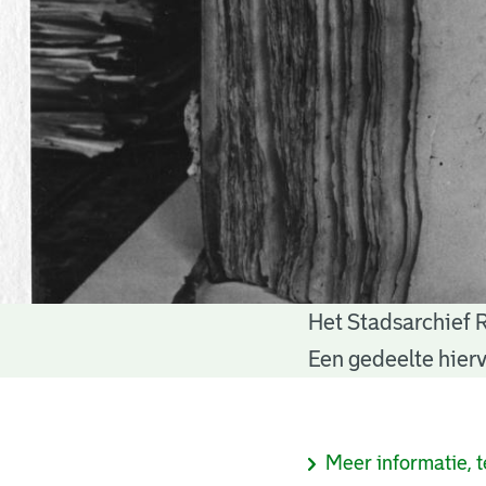
Het Stadsarchief 
Notariële
Een gedeelte hierv
akten
Informatie
Meer informatie, t