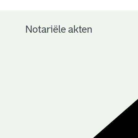
notariële
archieven
Notariële akten