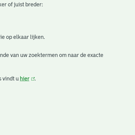
r of juist breder:
e op elkaar lijken.
inde van uw zoektermen om naar de exacte
 vindt u
hier
(link
.
is
extern)