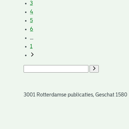
3
4
5
6
...
1
3001 Rotterdamse publicaties, Geschat 1580