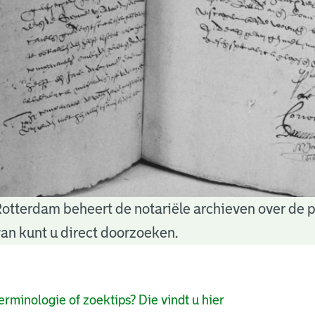
Rotterdam beheert de notariële archieven over de 
an kunt u direct doorzoeken.
pagina's
erminologie of zoektips? Die vindt u hier