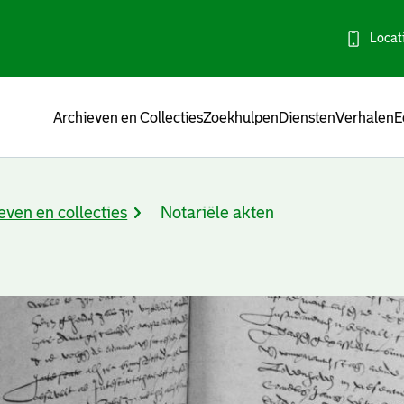
Locat
Menu
Archieven en Collecties
Zoekhulpen
Diensten
Verhalen
E
even en collecties
Notariële akten