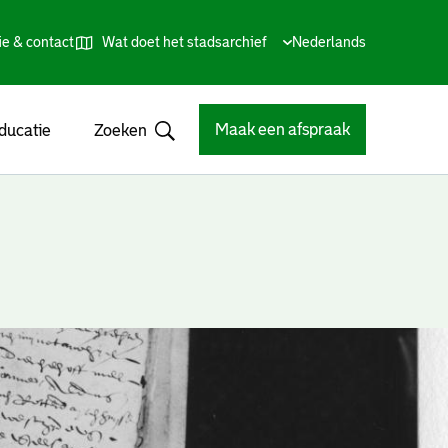
ie & contact
Wat doet het stadsarchief
Huidige
Nederlands
,
Talen
taal:
Kies
andere
taal
Maak een afspraak
ducatie
Zoeken
Open