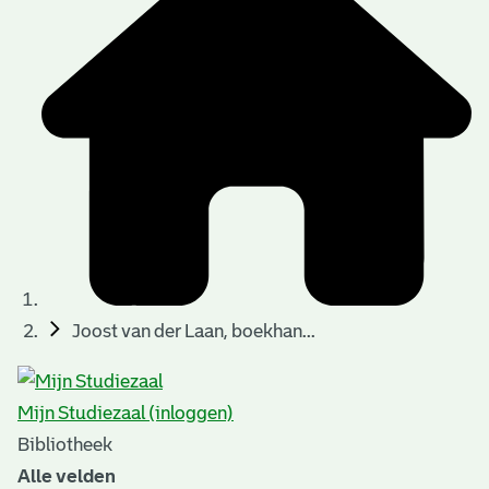
t
t
i
e
e
n
p
a
g
i
n
a
Joost van der Laan, boekhan...
'
s
Mijn Studiezaal (inloggen)
n
Bibliotheek
o
Alle velden