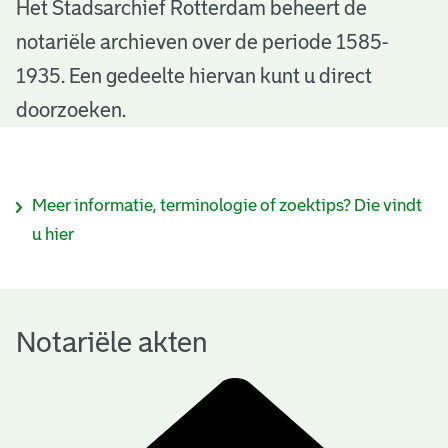
N
Het Stadsarchief Rotterdam beheert de
notariële archieven over de periode 1585-
o
1935. Een gedeelte hiervan kunt u direct
t
doorzoeken.
a
r
I
Meer informatie, terminologie of zoektips? Die vindt
i
n
u hier
ë
f
l
o
e
Notariële akten
r
a
m
k
a