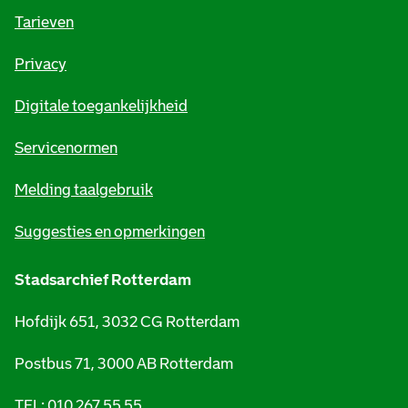
o
Tarieven
r
Privacy
m
Digitale toegankelijkheid
a
t
Servicenormen
i
Melding taalgebruik
e
Suggesties en opmerkingen
Stadsarchief Rotterdam
Hofdijk 651, 3032 CG Rotterdam
Postbus 71, 3000 AB Rotterdam
TEL: 010 267 55 55