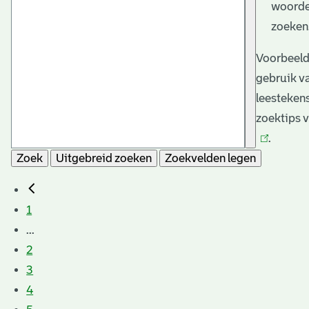
woorde
zoeken
Voorbeeld
gebruik v
leesteken
zoektips v
.
Zoek
Uitgebreid zoeken
Zoekvelden legen
1
...
2
3
4