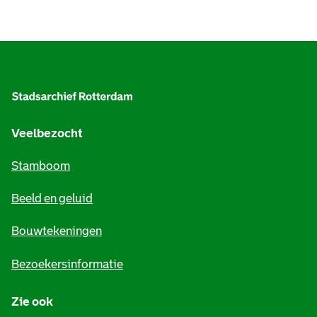
A
l
g
e
Veelbezocht
m
Stamboom
e
Beeld en geluid
n
e
Bouwtekeningen
i
Bezoekersinformatie
n
Zie ook
f