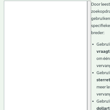
Door lees
t
zoekopdra
a
gebruiken
r
specifieker
i
breder:
ë
Gebrui
l
vraagt
om één 
e
vervan
a
Gebrui
r
sterret
c
meer le
h
vervan
Gebrui
i
dollar