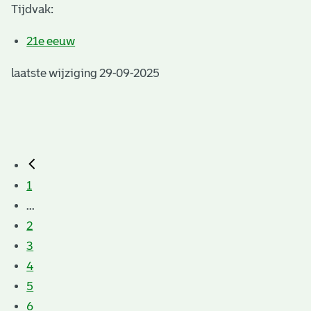
Tijdvak:
21e eeuw
laatste wijziging 29-09-2025
1
...
2
3
4
5
6