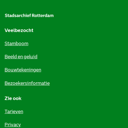
l
g
e
Veelbezocht
m
Stamboom
e
Beeld en geluid
n
e
Bouwtekeningen
i
Bezoekersinformatie
n
Zie ook
f
o
Tarieven
r
Privacy