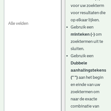
e
voor uw zoekterm
v
voor resultaten die
e
op elkaar lijken.
Gebruik een
n
minteken (-)
om
zoektermen uit te
sluiten.
Gebruik een
Dubbele
aanhalingstekens
(" ")
aan het begin
en einde van uw
zoektermen om
naar de exacte
combinatie van