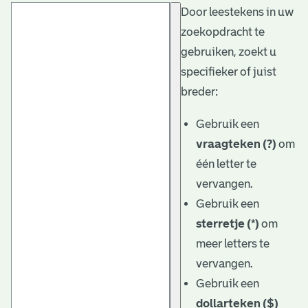
Door leestekens in uw
t
zoekopdracht te
a
gebruiken, zoekt u
r
specifieker of juist
i
breder:
ë
Gebruik een
l
vraagteken (?)
om
één letter te
e
vervangen.
a
Gebruik een
r
sterretje (*)
om
c
meer letters te
h
vervangen.
Gebruik een
i
dollarteken ($)