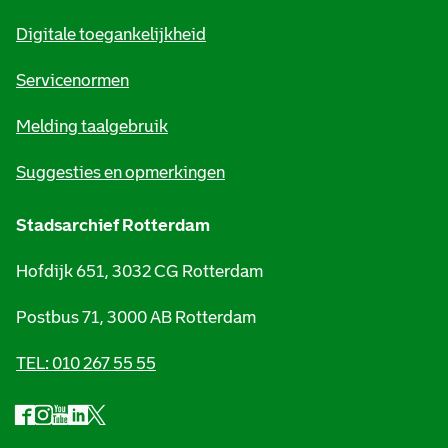
m
Digitale toegankelijkheid
a
t
Servicenormen
i
Melding taalgebruik
e
Suggesties en opmerkingen
Stadsarchief Rotterdam
Hofdijk 651, 3032 CG Rotterdam
Postbus 71, 3000 AB Rotterdam
TEL: 010 267 55 55
F
I
Y
L
X
S
a
n
o
i
S
o
c
s
u
n
t