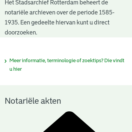
N
Het Stadsarchief Rotterdam beheert de
notariële archieven over de periode 1585-
o
1935. Een gedeelte hiervan kunt u direct
t
doorzoeken.
a
r
I
Meer informatie, terminologie of zoektips? Die vindt
i
n
u hier
ë
f
l
o
e
Notariële akten
r
a
m
k
a