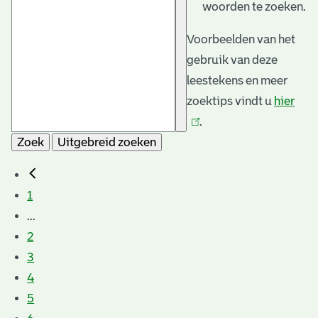
woorden te zoeken.
Voorbeelden van het
gebruik van deze
leestekens en meer
zoektips vindt u
hier
(link
.
is
Zoek
Uitgebreid zoeken
exte
1
...
2
3
4
5