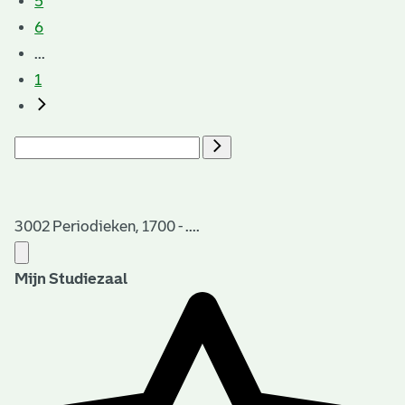
5
6
...
1
3002 Periodieken, 1700 - ....
Mijn Studiezaal