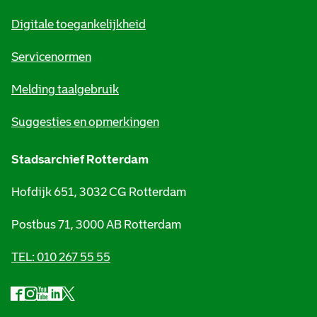
m
Digitale toegankelijkheid
a
t
Servicenormen
i
Melding taalgebruik
e
Suggesties en opmerkingen
Stadsarchief Rotterdam
Hofdijk 651, 3032 CG Rotterdam
Postbus 71, 3000 AB Rotterdam
TEL: 010 267 55 55
F
I
Y
L
X
S
a
n
o
i
S
o
c
s
u
n
t