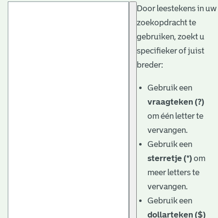
Door leestekens in uw
t
zoekopdracht te
a
gebruiken, zoekt u
r
specifieker of juist
i
breder:
ë
Gebruik een
l
vraagteken (?)
om één letter te
e
vervangen.
a
Gebruik een
r
sterretje (*)
om
c
meer letters te
h
vervangen.
Gebruik een
i
dollarteken ($)