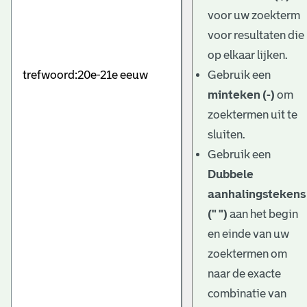
e
voor uw zoekterm
v
voor resultaten die
e
op elkaar lijken.
Gebruik een
n
minteken (-)
om
zoektermen uit te
sluiten.
Gebruik een
Dubbele
aanhalingstekens
(" ")
aan het begin
en einde van uw
zoektermen om
naar de exacte
combinatie van