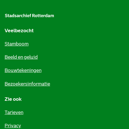
l
g
e
Veelbezocht
m
Stamboom
e
Beeld en geluid
n
e
Bouwtekeningen
i
Bezoekersinformatie
n
Zie ook
f
o
Tarieven
r
Privacy