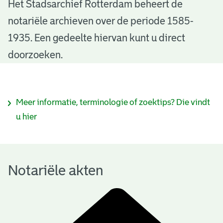
N
Het Stadsarchief Rotterdam beheert de
notariële archieven over de periode 1585-
o
1935. Een gedeelte hiervan kunt u direct
t
doorzoeken.
a
r
I
Meer informatie, terminologie of zoektips? Die vindt
i
n
u hier
ë
f
l
o
e
Notariële akten
r
a
m
k
a