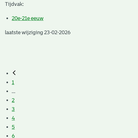
Tijdvak:
20e-21e eeuw
laatste wijziging 23-02-2026
1
...
2
3
4
5
6