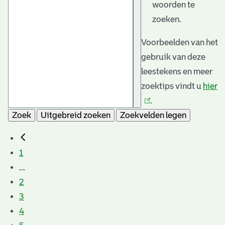
woorden te
zoeken.
Voorbeelden van het
gebruik van deze
leestekens en meer
zoektips vindt u
hier
(l
.
is
Zoek
Uitgebreid zoeken
Zoekvelden legen
e
1
...
2
3
4